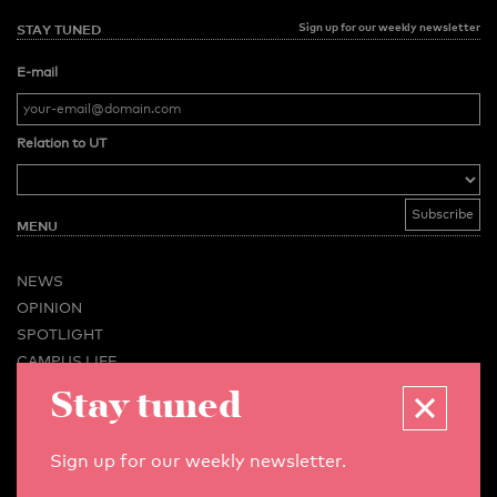
Sign up for our weekly newsletter
STAY TUNED
E-mail
Relation to UT
MENU
NEWS
OPINION
SPOTLIGHT
CAMPUS LIFE
Stay tuned
VIDEO
MAGAZINES
BUSINESS & CAREER
Sign up for our weekly newsletter.
ADVERTISING & SERVICES