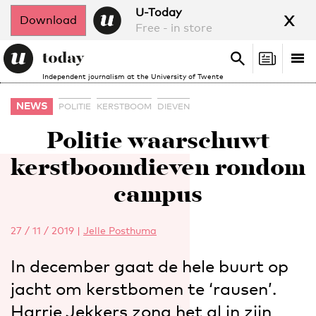
x
U-Today
Download
Free - in store
Search
Tog
Search
Independent journalism at the University of Twente
nav
NEWS
POLITIE
KERSTBOOM
DIEVEN
Politie waarschuwt
kerstboomdieven rondom
campus
27 / 11 / 2019
|
Jelle Posthuma
In december gaat de hele buurt op
jacht om kerstbomen te ‘rausen’.
Harrie Jekkers zong het al in zijn