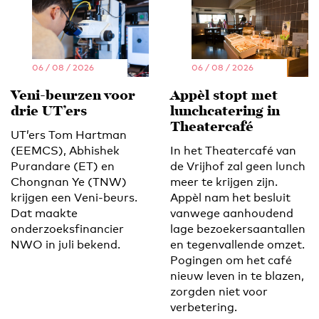
06 / 08 / 2026
06 / 08 / 2026
Veni-beurzen voor
Appèl stopt met
drie UT’ers
lunchcatering in
Theatercafé
UT’ers Tom Hartman
(EEMCS), Abhishek
In het Theatercafé van
Purandare (ET) en
de Vrijhof zal geen lunch
Chongnan Ye (TNW)
meer te krijgen zijn.
krijgen een Veni-beurs.
Appèl nam het besluit
Dat maakte
vanwege aanhoudend
onderzoeksfinancier
lage bezoekersaantallen
NWO in juli bekend.
en tegenvallende omzet.
Pogingen om het café
nieuw leven in te blazen,
zorgden niet voor
verbetering.