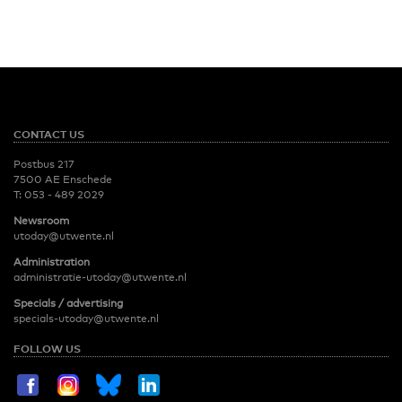
CONTACT US
Postbus 217
7500 AE Enschede
T:
053 - 489 2029
Newsroom
utoday@utwente.nl
Administration
administratie-utoday@utwente.nl
Specials / advertising
specials-utoday@utwente.nl
FOLLOW US