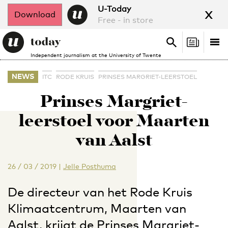
x
U-Today
Download
Free - in store
Search
Tog
Search
Independent journalism at the University of Twente
nav
NEWS
ITC
RODE KRUIS
PRINSES MARGRIET-LEERSTOEL
Prinses Margriet-
leerstoel voor Maarten
van Aalst
26 / 03 / 2019
|
Jelle Posthuma
De directeur van het Rode Kruis
Klimaatcentrum, Maarten van
Aalst, krijgt de Prinses Margriet-