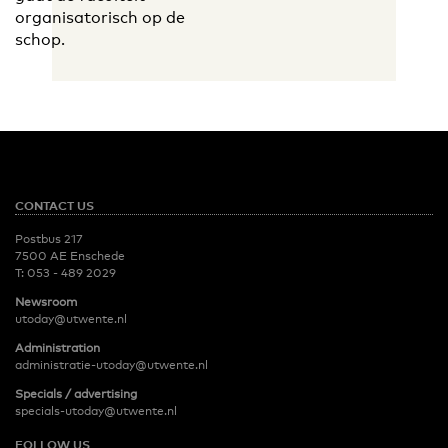
organisatorisch op de
schop.
CONTACT US
Postbus 217
7500 AE Enschede
T:
053 - 489 2029
Newsroom
utoday@utwente.nl
Administration
administratie-utoday@utwente.nl
Specials / advertising
specials-utoday@utwente.nl
FOLLOW US