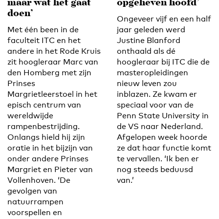
maar wat het gaat
opgeheven hoofd’
doen’
Ongeveer vijf en een half
Met één been in de
jaar geleden werd
faculteit ITC en het
Justine Blanford
andere in het Rode Kruis
onthaald als dé
zit hoogleraar Marc van
hoogleraar bij ITC die de
den Homberg met zijn
masteropleidingen
Prinses
nieuw leven zou
Margrietleerstoel in het
inblazen. Ze kwam er
episch centrum van
speciaal voor van de
wereldwijde
Penn State University in
rampenbestrijding.
de VS naar Nederland.
Onlangs hield hij zijn
Afgelopen week hoorde
oratie in het bijzijn van
ze dat haar functie komt
onder andere Prinses
te vervallen. ‘Ik ben er
Margriet en Pieter van
nog steeds beduusd
Vollenhoven. ‘De
van.’
gevolgen van
natuurrampen
voorspellen en