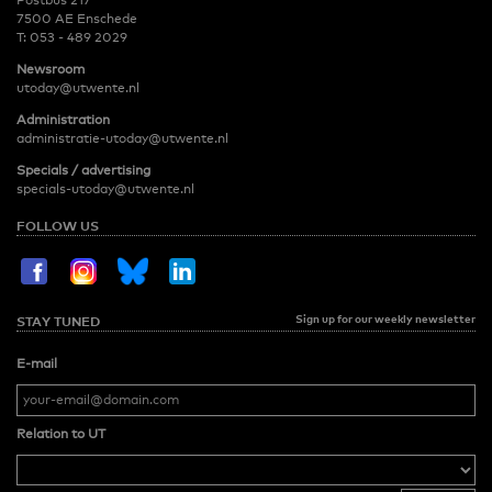
Postbus 217
7500 AE Enschede
T:
053 - 489 2029
Newsroom
utoday@utwente.nl
Administration
administratie-utoday@utwente.nl
Specials / advertising
specials-utoday@utwente.nl
FOLLOW US
Sign up for our weekly newsletter
STAY TUNED
E-mail
Relation to UT