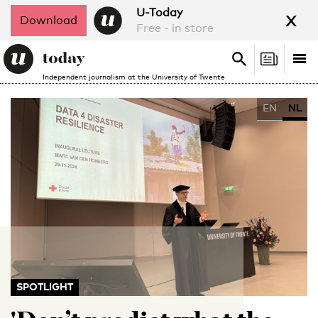
x
U-Today
Download
Free - in store
Search
Tog
Search
Independent journalism at the University of Twente
nav
EN
NL
SPOTLIGHT