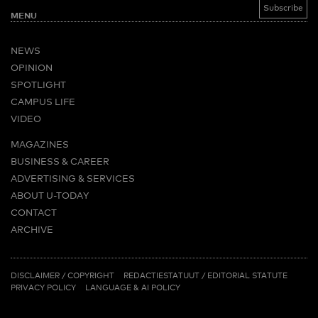
MENU
NEWS
OPINION
SPOTLIGHT
CAMPUS LIFE
VIDEO
MAGAZINES
BUSINESS & CAREER
ADVERTISING & SERVICES
ABOUT U-TODAY
CONTACT
ARCHIVE
MORE
(PDF)
(PDF)
LINKS
DISCLAIMER / COPYRIGHT
REDACTIESTATUUT
/
EDITORIAL STATUTE
PRIVACY POLICY
LANGUAGE & AI POLICY