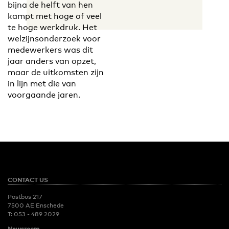
bijna de helft van hen
kampt met hoge of veel
te hoge werkdruk. Het
welzijnsonderzoek voor
medewerkers was dit
jaar anders van opzet,
maar de uitkomsten zijn
in lijn met die van
voorgaande jaren.
CONTACT US
Postbus 217
7500 AE Enschede
T:
053 - 489 2029
Newsroom