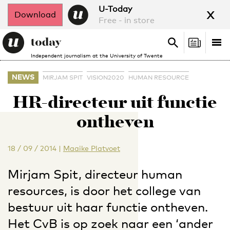
x
U-Today
Download
Free - in store
Search
Tog
Search
Independent journalism at the University of Twente
nav
NEWS
MIRJAM SPIT
VISION2020
HUMAN RESOURCE
HR-directeur uit functie
ontheven
18 / 09 / 2014
|
Maaike Platvoet
Mirjam Spit, directeur human
resources, is door het college van
bestuur uit haar functie ontheven.
Het CvB is op zoek naar een ‘ander