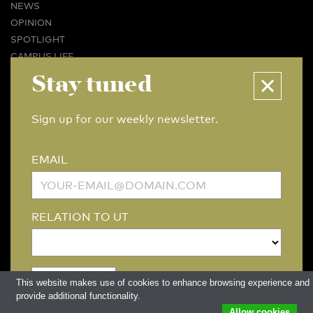
NEWS
OPINION
SPOTLIGHT
CAMPUS LIFE
VIDEO
Stay tuned
MAGAZINES
BUSINESS & CAREER
Sign up for our weekly newsletter.
ADVERTISING & SERVICES
ABOUT U-TODAY
EMAIL
CONTACT
ARCHIVE
MORE
RELATION TO UT
(PDF)
(PDF)
LINKS
DISCLAIMER / COPYRIGHT
REDACTIESTATUUT
/
EDITORIAL STATUTE
PRIVACY POLICY
LANGUAGE & AI POLICY
This website makes use of cookies to enhance browsing experience and
provide additional functionality.
Allow cookies