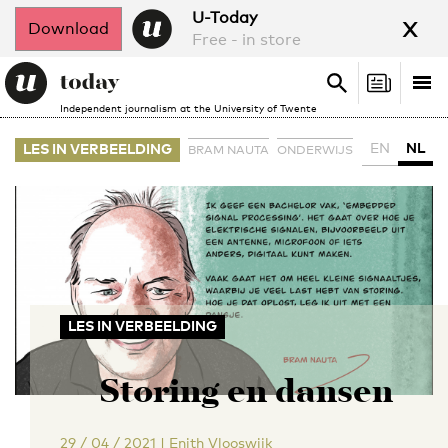
x
U-Today
Download
Free - in store
Search
Tog
Search
Independent journalism at the University of Twente
nav
EN
NL
LES IN VERBEELDING
BRAM NAUTA
ONDERWIJS
LES IN VERBEELDING
Storing en dansen
29 / 04 / 2021
|
Enith Vlooswijk