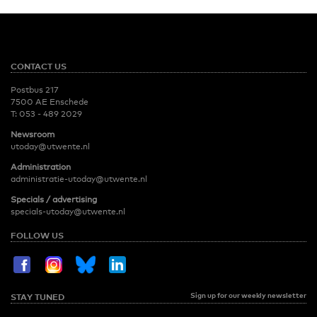
CONTACT US
Postbus 217
7500 AE Enschede
T:
053 - 489 2029
Newsroom
utoday@utwente.nl
Administration
administratie-utoday@utwente.nl
Specials / advertising
specials-utoday@utwente.nl
FOLLOW US
Sign up for our weekly newsletter
STAY TUNED