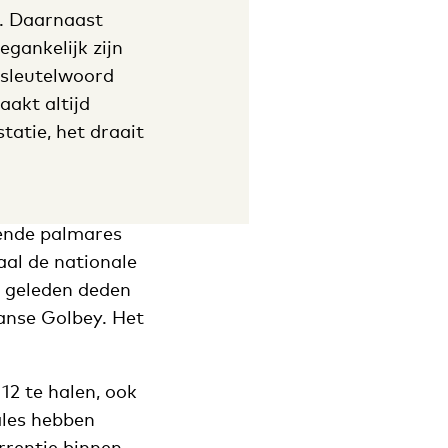
n. Daarnaast
egankelijk zijn
n sleutelwoord
aakt altijd
tatie, het draait
kende palmares
aal de nationale
n geleden deden
anse Golbey. Het
12 te halen, ook
ales hebben
urrentie binnen