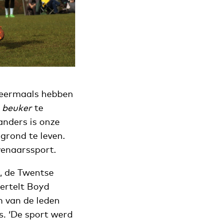
 meermaals hebben
n
beuker
te
anders is onze
grond te leven.
venaarssport.
, de Twentse
vertelt Boyd
n van de leden
s. ‘De sport werd