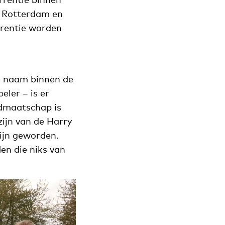
t Rotterdam en
rentie worden
e naam binnen de
eler – is er
idmaatschap is
zijn van de Harry
zijn geworden.
en die niks van