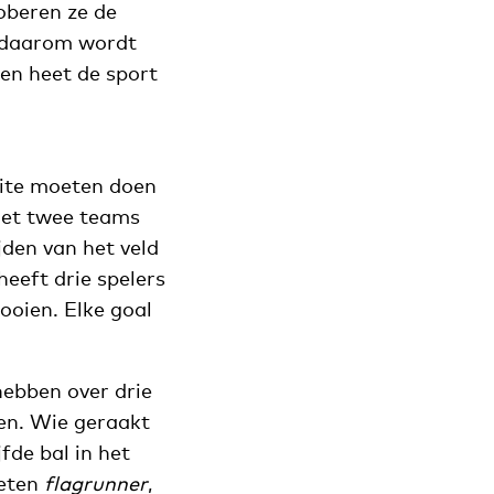
oberen ze de
e daarom wordt
en heet de sport
eite moeten doen
met twee teams
jden van het veld
heeft drie spelers
ooien. Elke goal
hebben over drie
den. Wie geraakt
fde bal in het
heten
flagrunner
,