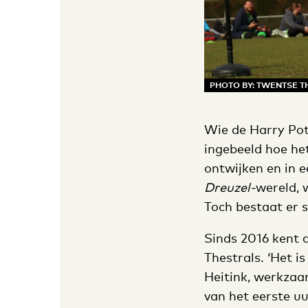
PHOTO BY: TWENTSE T
Wie de Harry Pot
ingebeeld hoe he
ontwijken en in 
Dreuzel-
wereld, 
Toch bestaat er 
Sinds 2016 kent 
Thestrals. ‘Het i
Heitink, werkzaam
van het eerste u