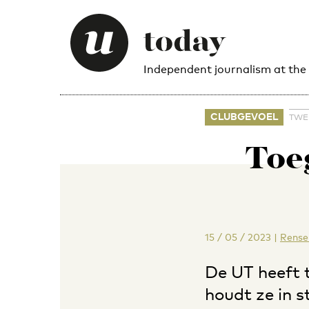
Independent journalism at the
CLUBGEVOEL
TWE
Toeg
15 / 05 / 2023
|
Rense
De UT heeft 
houdt ze in s