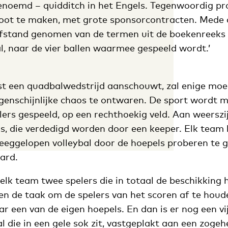
enoemd – quidditch in het Engels. Tegenwoordig pr
root te maken, met grote sponsorcontracten. Med
afstand genomen van de termen uit de boekenreeks 
l, naar de vier ballen waarmee gespeeld wordt.’
st een quadbalwedstrijd aanschouwt, zal enige mo
ogenschijnlijke chaos te ontwaren. De sport wordt 
lers gespeeld, op een rechthoekig veld. Aan weerszi
s, die verdedigd worden door een keeper. Elk team 
leeggelopen volleybal door de hoepels proberen te g
ard.
lk team twee spelers die in totaal de beschikking 
hen de taak om de spelers van het scoren af te hou
ar een van de eigen hoepels. En dan is er nog een vij
al die in een gele sok zit, vastgeplakt aan een zoge