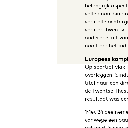
belangrijk aspec
vallen non-binair
voor alle achterg
voor de Twentse T
onderdeel uit van
nooit om het indi
Europees kamp
Op sportief vlak
overleggen. Sinds
titel naar een d
de Twentse Thest
resultaat was een
‘Met 24 deelneme
vanwege een paar
gehaald, is echt 