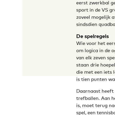
eerst zwerkbal g
sport in de VS g
zoveel mogelijk 
sindsdien quadba
De spelregels
Wie voor het eer
om logica in de 
van elk zeven spe
staan drie hoepel
die met een iets 
is tien punten wa
Daarnaast heeft e
trefballen. Aan 
is, moet terug na
spel, een tennisb