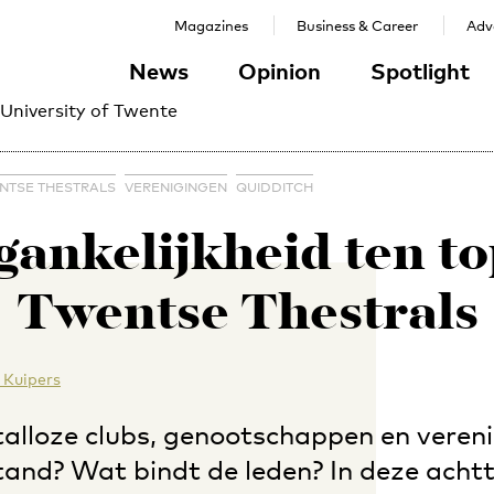
Magazines
Business & Career
Adve
News
Opinion
Spotlight
 University of Twente
NTSE THESTRALS
VERENIGINGEN
QUIDDITCH
ankelijkheid ten to
Twentse Thestrals
 Kuipers
talloze clubs, genootschappen en veren
tand? Wat bindt de leden? In deze acht