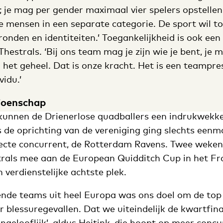
t; je mag per gender maximaal vier spelers opstelle
e mensen in een separate categorie. De sport wil to
ronden en identiteiten.’ Toegankelijkheid is ook ee
hestrals. ‘Bij ons team mag je zijn wie je bent, je m
 het geheel. Dat is onze kracht. Het is een teampres
vidu.’
ioenschap
 kunnen de Drienerlose quadballers een indrukwek
 de oprichting van de vereniging ging slechts eenm
irecte concurrent, de Rotterdam Ravens. Twee weke
rals mee aan de European Quidditch Cup in het Fr
 verdienstelijke achtste plek.
nde teams uit heel Europa was ons doel om de top 
 blessuregevallen. Dat we uiteindelijk de kwartfin
ongelooflijk’, aldus Heitink, die hoopt op meer conc