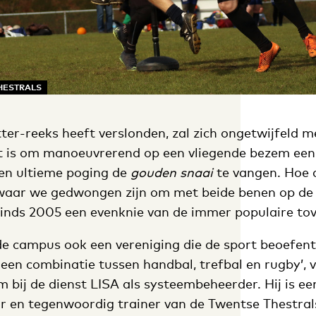
HESTRALS
ter-reeks heeft verslonden, zal zich ongetwijfeld
t is om manoeuvrerend op een vliegende bezem ee
een ultieme poging de
gouden snaai
te vangen. Hoe 
waar we gedwongen zijn om met beide benen op de 
sinds 2005 een evenknie van de immer populaire to
de campus ook een vereniging die de sport beoefent
s een combinatie tussen handbal, trefbal en rugby’, 
 bij de dienst LISA als systeembeheerder. Hij is ee
ur en tegenwoordig trainer van de Twentse Thestral