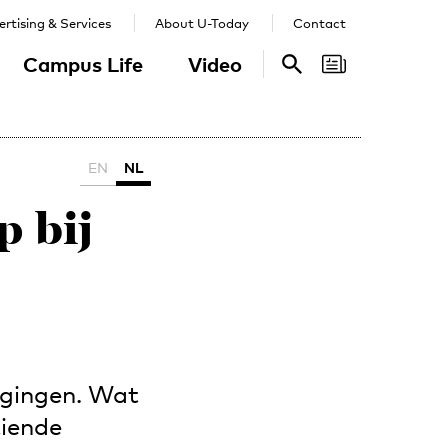
rtising & Services
About U-Today
Contact
Campus Life
Video
Search
Search
EN
NL
p bij
igingen. Wat
tiende