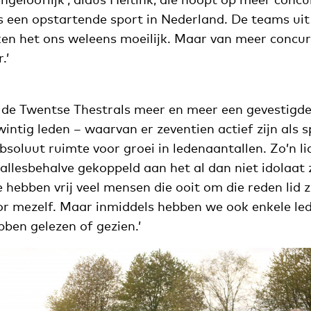
is een opstartende sport in Nederland. De teams ui
n het ons weleens moeilijk. Maar van meer concur
.’
 de Twentse Thestrals meer en meer een gevestigd
wintig leden – waarvan er zeventien actief zijn als sp
bsoluut ruimte voor groei in ledenaantallen. Zo’n l
llesbehalve gekoppeld aan het al dan niet idolaat 
 hebben vrij veel mensen die ooit om die reden lid 
or mezelf. Maar inmiddels hebben we ook enkele led
ben gelezen of gezien.’