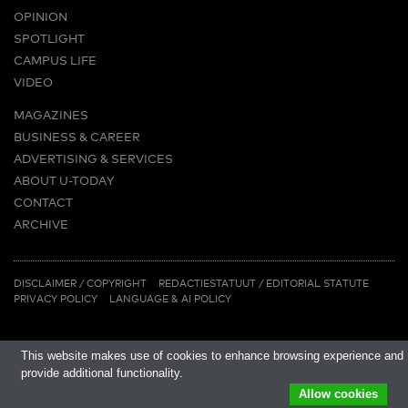
OPINION
SPOTLIGHT
CAMPUS LIFE
VIDEO
MAGAZINES
BUSINESS & CAREER
ADVERTISING & SERVICES
ABOUT U-TODAY
CONTACT
ARCHIVE
MORE
(PDF)
(PDF)
LINKS
DISCLAIMER / COPYRIGHT
REDACTIESTATUUT
/
EDITORIAL STATUTE
PRIVACY POLICY
LANGUAGE & AI POLICY
This website makes use of cookies to enhance browsing experience and
provide additional functionality.
Allow cookies