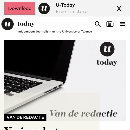
x
U-Today
Download
Free - in store
Search
Tog
Search
Independent journalism at the University of Twente
nav
VAN DE REDACTIE