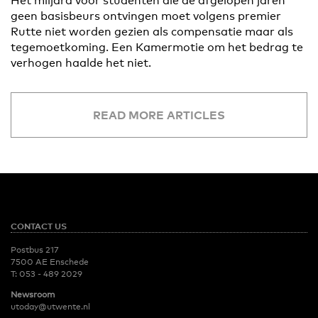
Het miljard voor studenten die de afgelopen jaren
geen basisbeurs ontvingen moet volgens premier
Rutte niet worden gezien als compensatie maar als
tegemoetkoming. Een Kamermotie om het bedrag te
verhogen haalde het niet.
READ MORE ARTICLES
CONTACT US
Postbus 217
7500 AE Enschede
T:
053 - 489 2029
Newsroom
utoday@utwente.nl