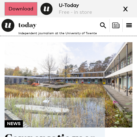
x
U-Today
Download
Free - in store
Search
Tog
Search
Independent journalism at the University of Twente
nav
NEWS