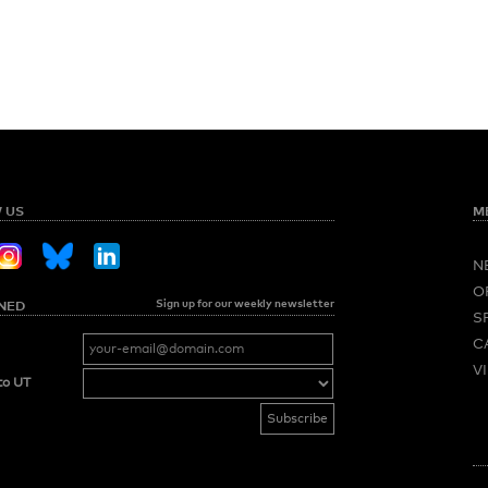
 US
M
N
O
Sign up for our weekly newsletter
NED
S
C
V
to UT
M