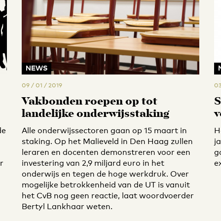
NEWS
09 / 01 / 2019
03
Vakbonden roepen op tot
S
landelijke onderwijsstaking
v
de
Alle onderwijssectoren gaan op 15 maart in
H
staking. Op het Malieveld in Den Haag zullen
j
leraren en docenten demonstreren voor een
g
r
investering van 2,9 miljard euro in het
e
onderwijs en tegen de hoge werkdruk. Over
mogelijke betrokkenheid van de UT is vanuit
het CvB nog geen reactie, laat woordvoerder
Bertyl Lankhaar weten.