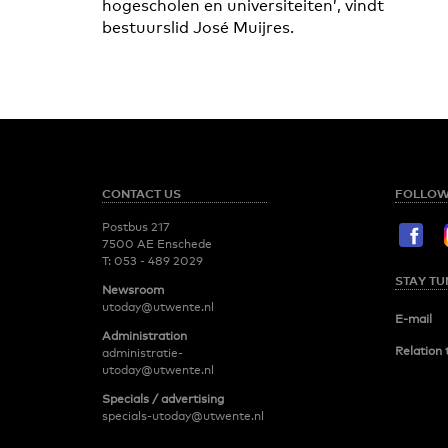
hogescholen en universiteiten’, vindt
bestuurslid José Muijres.
CONTACT US
FOLLOW
Postbus 217
7500 AE Enschede
T:
053 - 489 2029
STAY TU
Newsroom
utoday@utwente.nl
E-mail
Administration
Relation 
administratie-
utoday@utwente.nl
Specials / advertising
specials-utoday@utwente.nl