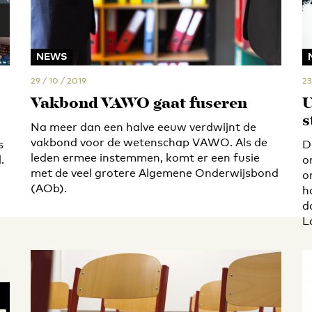
NEWS
29 / 10 / 2019
23
Vakbond VAWO gaat fuseren
U
s
Na meer dan een halve eeuw verdwijnt de
vakbond voor de wetenschap VAWO. Als de
s
D
leden ermee instemmen, komt er een fusie
.
o
met de veel grotere Algemene Onderwijsbond
o
(AOb).
h
d
L