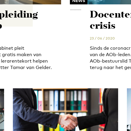
NEWS
pleiding
Docenten
b
crisis
23 / 06 / 2020
binet pleit
Sinds de coronacr
 gratis maken van
van de AOb-leden. 
 lerarentekort helpen
AOb-bestuurslid T
tter Tamar van Gelder.
terug naar het g