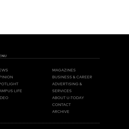
ENU
EWS
MAGAZINES
PINION
BUSINESS & CAREER
POTLIGHT
ADVERTISING &
AMPUS LIFE
SERVICES
IDEO
ABOUT U-TODAY
CONTACT
ARCHIVE
ORE