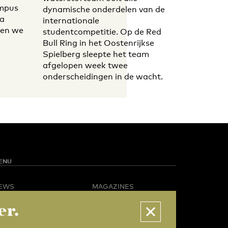
ampus
dynamische onderdelen van de
ra
internationale
ben we
studentcompetitie. Op de Red
Bull Ring in het Oostenrijkse
Spielberg sleepte het team
afgelopen week twee
onderscheidingen in de wacht.
ENU
EWS
MAGAZINES
PINION
BUSINESS & CAREER
er.
POTLIGHT
ADVERTISING &
AMPUS LIFE
SERVICES