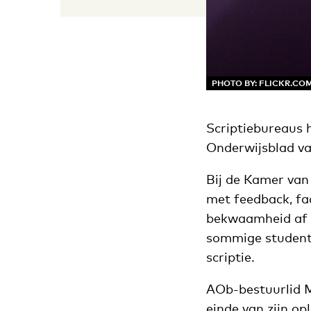
PHOTO BY: FLICKR.COM
Scriptiebureaus 
Onderwijsblad v
Bij de Kamer van
met feedback, fa
bekwaamheid af t
sommige studente
scriptie.
AOb-bestuurlid M
einde van zijn opl