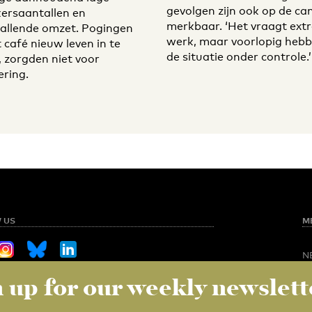
gevolgen zijn ook op de c
ersaantallen en
merkbaar. ‘Het vraagt ext
allende omzet. Pogingen
werk, maar voorlopig heb
 café nieuw leven in te
de situatie onder controle.’
, zorgden niet voor
ering.
 US
M
N
O
 up for our weekly newslett
Sign up for our weekly newsletter
NED
S
C