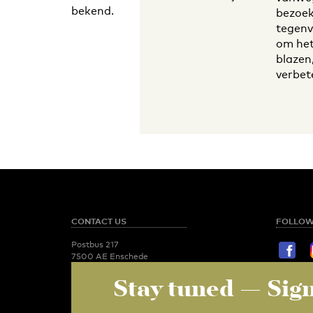
bekend.
bezoek
tegenv
om het
blazen
verbet
CONTACT US
FOLLOW
Postbus 217
7500 AE Enschede
T:
053 - 489 2029
Stay tuned
— Sign
STAY TU
Newsroom
utoday@utwente.nl
E-mail