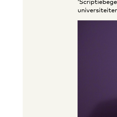
‘Scriptiebege
universiteite