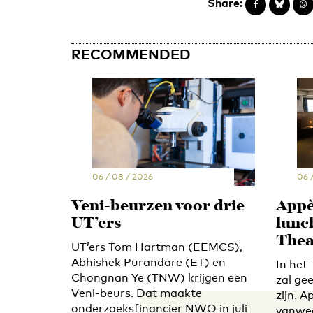
Share:
RECOMMENDED
06 / 08 / 2026
06 
Veni-beurzen voor drie
Appè
UT’ers
lunc
Thea
UT’ers Tom Hartman (EEMCS),
Abhishek Purandare (ET) en
In het
Chongnan Ye (TNW) krijgen een
zal ge
Veni-beurs. Dat maakte
zijn. A
onderzoeksfinancier NWO in juli
vanwe