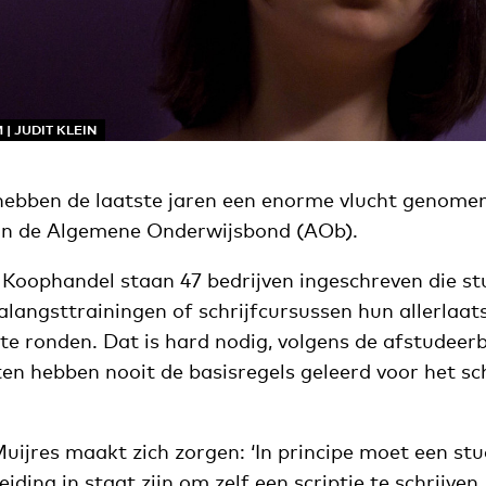
 | JUDIT KLEIN
hebben de laatste jaren een enorme vlucht genome
an de Algemene Onderwijsbond (AOb).
 Koophandel staan 47 bedrijven ingeschreven die s
alangsttrainingen of schrijfcursussen hun allerlaat
e ronden. Dat is hard nodig, volgens de afstudeerb
n hebben nooit de basisregels geleerd voor het sch
uijres maakt zich zorgen: ‘In principe moet een st
eiding in staat zijn om zelf een scriptie te schrijve