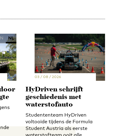
EN
NL
03 / 08 / 2026
 door
HyDriven schrijft
gte
geschiedenis met
waterstofauto
gens
Studententeam HyDriven
voltooide tijdens de Formula
ende
Student Austria als eerste
waterstofteam ooit alle