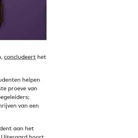
n,
concludeert
het
tudenten helpen
ste proeve van
egeleiders;
rijven van een
udent aan het
n. Uiteraard hoort