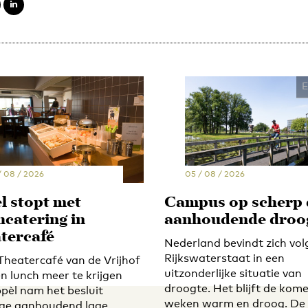
/ 08 / 2026
05 / 08 / 2026
l stopt met
Campus op scherp
hcatering in
aanhoudende droo
tercafé
Nederland bevindt zich vol
Rijkswaterstaat in een
 Theatercafé van de Vrijhof
uitzonderlijke situatie van
en lunch meer te krijgen
droogte. Het blijft de kom
ppèl nam het besluit
weken warm en droog. De
ge aanhoudend lage