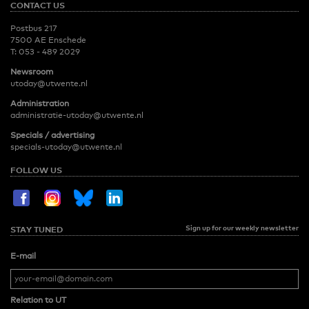
CONTACT US
Postbus 217
7500 AE Enschede
T:
053 - 489 2029
Newsroom
utoday@utwente.nl
Administration
administratie-utoday@utwente.nl
Specials / advertising
specials-utoday@utwente.nl
FOLLOW US
Sign up for our weekly newsletter
STAY TUNED
E-mail
Relation to UT