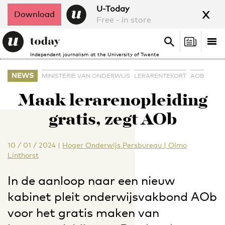
x
U-Today
Download
Free - in store
Search
Tog
Search
Independent journalism at the University of Twente
nav
NEWS
MINISTERIE VAN ONDERWIJS
LERARENTEKORT
AOB
Maak lerarenopleiding
gratis, zegt AOb
10 / 01 / 2024
|
Hoger Onderwijs Persbureau | Olmo
Linthorst
In de aanloop naar een nieuw
kabinet pleit onderwijsvakbond AOb
voor het gratis maken van