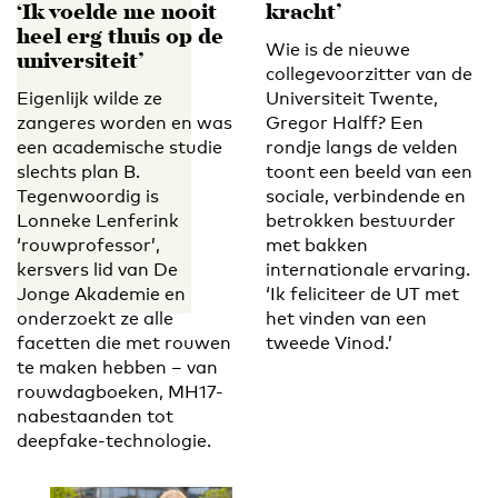
‘Ik voelde me nooit
kracht’
heel erg thuis op de
Wie is de nieuwe
universiteit’
collegevoorzitter van de
Eigenlijk wilde ze
Universiteit Twente,
zangeres worden en was
Gregor Halff? Een
een academische studie
rondje langs de velden
slechts plan B.
toont een beeld van een
Tegenwoordig is
sociale, verbindende en
Lonneke Lenferink
betrokken bestuurder
‘rouwprofessor’,
met bakken
kersvers lid van De
internationale ervaring.
Jonge Akademie en
‘Ik feliciteer de UT met
onderzoekt ze alle
het vinden van een
facetten die met rouwen
tweede Vinod.’
te maken hebben – van
rouwdagboeken, MH17-
nabestaanden tot
deepfake-technologie.