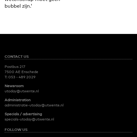
bubbel zijn.’
CONTACT US
Postbus 217
7500 AE Enschede
T:
053 - 489 2029
Newsroom
utoday@utwente.nl
Administration
administratie-utoday@utwente.nl
Specials / advertising
specials-utoday@utwente.nl
FOLLOW US