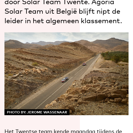
door Solar Team Twente. Agoria
Solar Team uit België blijft nipt de
leider in het algemeen klassement.
PHOTO BY: JEROME WASSENAAR
Het Twentse team kende
maandag
tijdens de