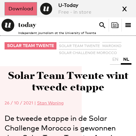
x
U-Today
Download
Free - in store
Search
Tog
Search
Independent journalism at the University of Twente
nav
SOLAR TEAM TWENTE
SOLAR TEAM TWENTE
MAROKKO
SOLAR CHALLENGE MOROCCO
EN
NL
Solar Team Twente wint
tweede etappe
26 / 10 / 2021
|
Stan Waning
De tweede etappe in de Solar
Challenge Morocco is gewonnen