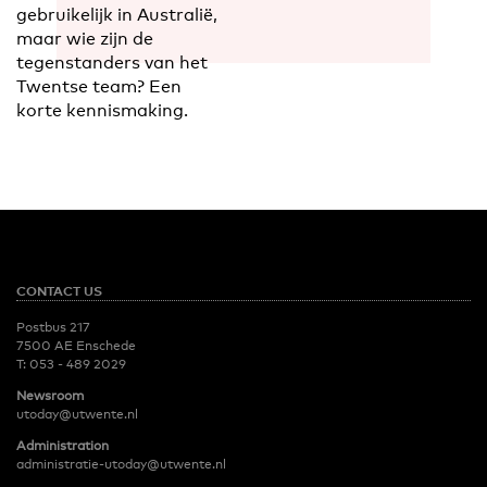
gebruikelijk in Australië,
maar wie zijn de
tegenstanders van het
Twentse team? Een
korte kennismaking.
CONTACT US
Postbus 217
7500 AE Enschede
T:
053 - 489 2029
Newsroom
utoday@utwente.nl
Administration
administratie-utoday@utwente.nl