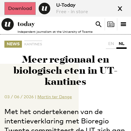
x
U-Today
Download
Free - in store
Search
Tog
Search
Independent journalism at the University of Twente
nav
EN
NL
NEWS
KANTINES
Meer regionaal en
biologisch eten in UT-
kantines
03 / 06 / 2026
|
Martin ter Denge
Met het ondertekenen van de
intentieverklaring met Bioregio
Twente committeert de UT zich aan