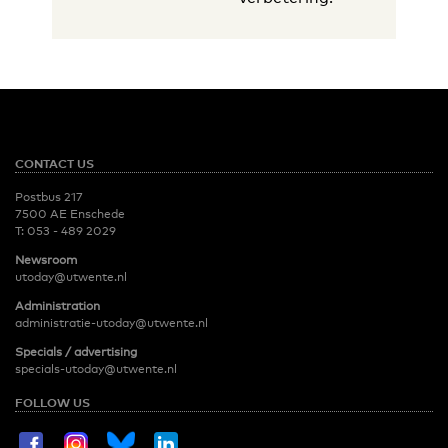
CONTACT US
Postbus 217
7500 AE Enschede
T:
053 - 489 2029
Newsroom
utoday@utwente.nl
Administration
administratie-utoday@utwente.nl
Specials / advertising
specials-utoday@utwente.nl
FOLLOW US