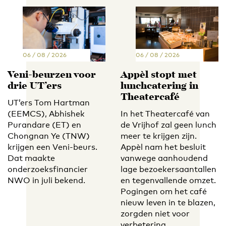
06 / 08 / 2026
06 / 08 / 2026
Veni-beurzen voor
Appèl stopt met
drie UT’ers
lunchcatering in
Theatercafé
UT’ers Tom Hartman
(EEMCS), Abhishek
In het Theatercafé van
Purandare (ET) en
de Vrijhof zal geen lunch
Chongnan Ye (TNW)
meer te krijgen zijn.
krijgen een Veni-beurs.
Appèl nam het besluit
Dat maakte
vanwege aanhoudend
onderzoeksfinancier
lage bezoekersaantallen
NWO in juli bekend.
en tegenvallende omzet.
Pogingen om het café
nieuw leven in te blazen,
zorgden niet voor
verbetering.