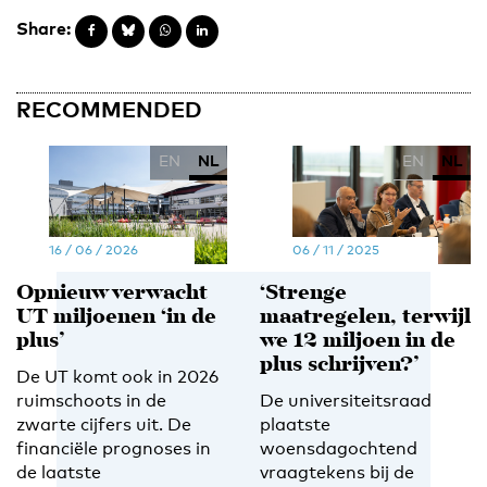
Share:
RECOMMENDED
EN
NL
EN
NL
16 / 06 / 2026
06 / 11 / 2025
Opnieuw verwacht
‘Strenge
UT miljoenen ‘in de
maatregelen, terwijl
plus’
we 12 miljoen in de
plus schrijven?’
De UT komt ook in 2026
ruimschoots in de
De universiteitsraad
zwarte cijfers uit. De
plaatste
financiële prognoses in
woensdagochtend
de laatste
vraagtekens bij de