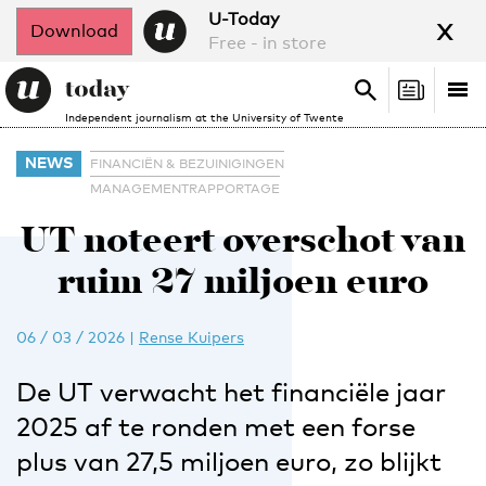
x
U-Today
Download
Free - in store
Search
Tog
Search
Independent journalism at the University of Twente
nav
NEWS
FINANCIËN & BEZUINIGINGEN
MANAGEMENTRAPPORTAGE
UT noteert overschot van
ruim 27 miljoen euro
06 / 03 / 2026
|
Rense Kuipers
De UT verwacht het financiële jaar
2025 af te ronden met een forse
plus van 27,5 miljoen euro, zo blijkt