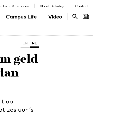
rtising & Services
About U-Today
Contact
Campus Life
Video
Search
Search
EN
NL
om geld
edan
rt op
t zes uur ’s