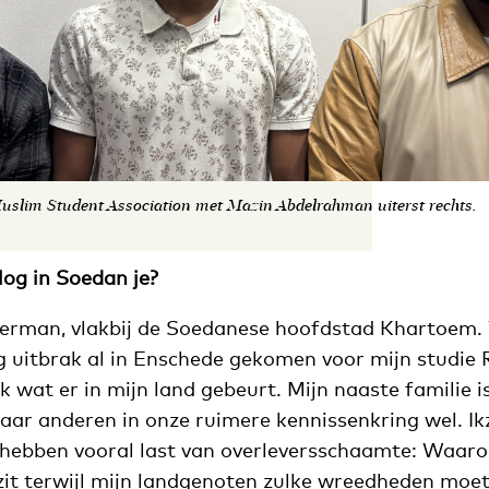
slim Student Association met Mazin Abdelrahman uiterst rechts.
log in Soedan je?
erman, vlakbij de Soedanese hoofdstad Khartoem. 
g uitbrak al in Enschede gekomen voor mijn studie 
jk wat er in mijn land gebeurt. Mijn naaste familie i
aar anderen in onze ruimere kennissenkring wel. Ik
hebben vooral last van overleversschaamte: Waaro
r zit terwijl mijn landgenoten zulke wreedheden mo