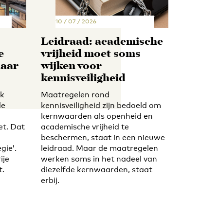
10 / 07 / 2026
Leidraad: academische
e
vrijheid moet soms
maar
wijken voor
kennisveiligheid
ek
Maatregelen rond
de
kennisveiligheid zijn bedoeld om
kernwaarden als openheid en
et. Dat
academische vrijheid te
beschermen, staat in een nieuwe
gie’.
leidraad. Maar de maatregelen
ije
werken soms in het nadeel van
t.
diezelfde kernwaarden, staat
erbij.