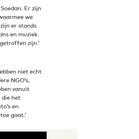
Soedan. Er zijn
k waarmee we
zijn er stands
dans en muziek.
etroffen zijn.’
ebben niet echt
dere NGO’s,
bben vanuit
 die het
to’s en
toe gaat.’