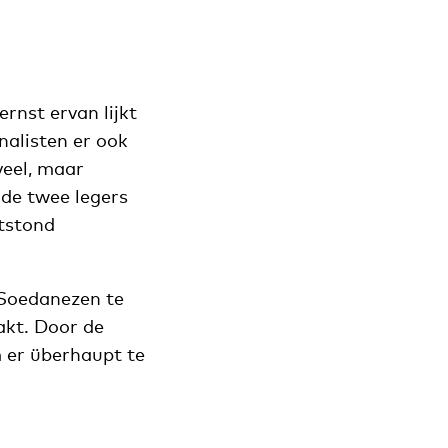
rnst ervan lijkt
nalisten er ook
veel, maar
 de twee legers
tstond
 Soedanezen te
akt. Door de
 er überhaupt te