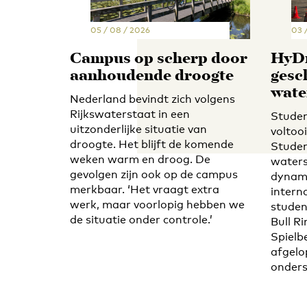
05 / 08 / 2026
03 
Campus op scherp door
HyDr
aanhoudende droogte
gesc
wate
Nederland bevindt zich volgens
Rijkswaterstaat in een
Stude
uitzonderlijke situatie van
voltoo
droogte. Het blijft de komende
Studen
weken warm en droog. De
waters
gevolgen zijn ook op de campus
dynami
merkbaar. ‘Het vraagt extra
intern
werk, maar voorlopig hebben we
studen
de situatie onder controle.’
Bull Ri
Spielb
afgelo
onders