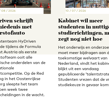
/ 08 / 2026
10 / 07 / 2026
iven schrijft
Kabinet wil meer
hiedenis met
studenten in nuttig
rstofauto
studierichtingen, 
zegt nog niet hoe
ntenteam HyDriven
ide tijdens de Formula
Het onderwijs en onderzo
t Austria als eerste
moet meer bijdragen aan 
tofteam ooit alle
toekomstige welvaart van
sche onderdelen van de
Nederland, vindt het kabin
ationale
blijkt uit een vandaag
tcompetitie. Op de Red
gepubliceerde ‘talentstrate
ng in het Oostenrijkse
Studenten vrezen dat de vr
erg sleepte het team
studiekeuze in gevaar kom
pen week twee
cheidingen in de wacht.