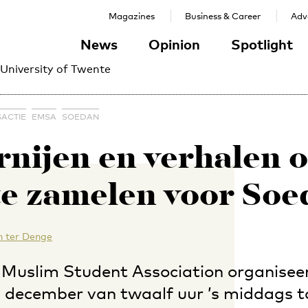
Magazines
Business & Career
Adve
News
Opinion
Spotlight
 University of Twente
SACTIE
EMSA
SOEDAN
nijen en verhalen 
te zamelen voor So
n ter Denge
Muslim Student Association organisee
 december van twaalf uur ’s middags to