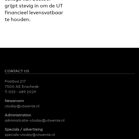
grijpt stevig in om de UT
financieel levensvatbaar
te houden.
CONTACT US
Postbus 217
7500 AE Enschede
T:
053 - 489 2029
Newsroom
utoday@utwente.nl
Administration
administratie-utoday@utwente.nl
Specials / advertising
specials-utoday@utwente.nl