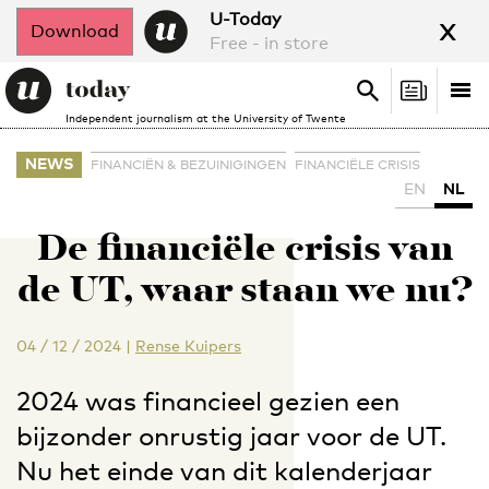
x
U-Today
Download
Free - in store
Search
Tog
Search
Independent journalism at the University of Twente
nav
NEWS
FINANCIËN & BEZUINIGINGEN
FINANCIËLE CRISIS
EN
NL
De financiële crisis van
de UT, waar staan we nu?
04 / 12 / 2024
|
Rense Kuipers
2024 was financieel gezien een
bijzonder onrustig jaar voor de UT.
Nu het einde van dit kalenderjaar