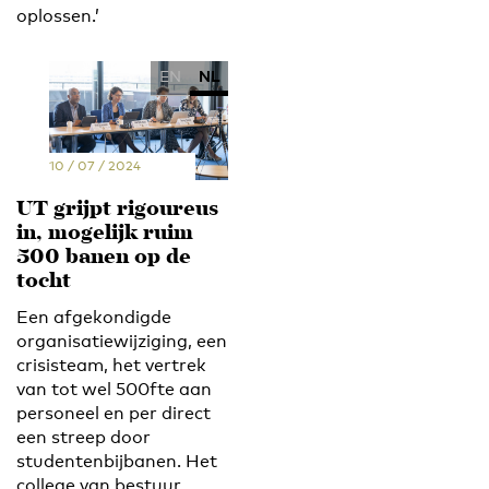
oplossen.’
EN
NL
10 / 07 / 2024
UT grijpt rigoureus
in, mogelijk ruim
500 banen op de
tocht
Een afgekondigde
organisatiewijziging, een
crisisteam, het vertrek
van tot wel 500fte aan
personeel en per direct
een streep door
studentenbijbanen. Het
college van bestuur