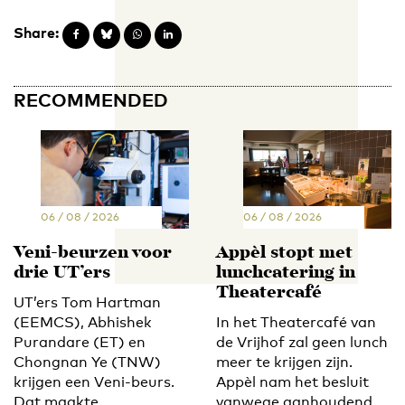
Share:
RECOMMENDED
06 / 08 / 2026
06 / 08 / 2026
Veni-beurzen voor
Appèl stopt met
drie UT’ers
lunchcatering in
Theatercafé
UT’ers Tom Hartman
(EEMCS), Abhishek
In het Theatercafé van
Purandare (ET) en
de Vrijhof zal geen lunch
Chongnan Ye (TNW)
meer te krijgen zijn.
krijgen een Veni-beurs.
Appèl nam het besluit
Dat maakte
vanwege aanhoudend