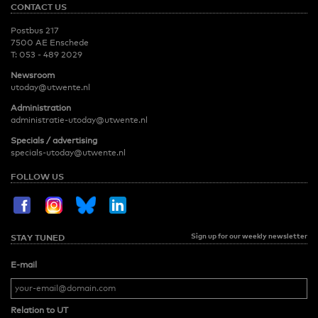
CONTACT US
Postbus 217
7500 AE Enschede
T:
053 - 489 2029
Newsroom
utoday@utwente.nl
Administration
administratie-utoday@utwente.nl
Specials / advertising
specials-utoday@utwente.nl
FOLLOW US
Sign up for our weekly newsletter
STAY TUNED
E-mail
Relation to UT