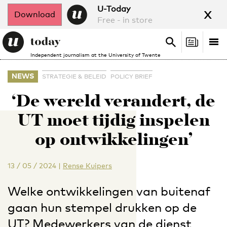
x
U-Today
Download
Free - in store
Search
Tog
Search
Independent journalism at the University of Twente
nav
NEWS
STRATEGIE & BELEID
POLICY BRIEF
‘De wereld verandert, de
UT moet tijdig inspelen
op ontwikkelingen’
13 / 05 / 2024
|
Rense Kuipers
Welke ontwikkelingen van buitenaf
gaan hun stempel drukken op de
UT? Medewerkers van de dienst