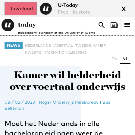
x
U-Today
Download
Free - in store
Search
Tog
Search
Independent journalism at the University of Twente
nav
NEWS
NEDERLANDS
VOERTAAL
TWEEDE KAMER
KWESTIE INTERNATIONALISERING
EN
NL
Kamer wil helderheid
over voertaal onderwijs
08 / 02 / 2023
|
Hoger Onderwijs Persbureau | Bas
Belleman
Moet het Nederlands in alle
bacheloropleidingen weer de