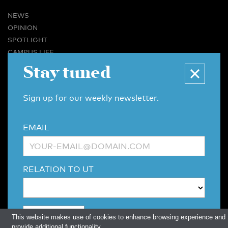
NEWS
OPINION
SPOTLIGHT
CAMPUS LIFE
VIDEO
Stay tuned
MAGAZINES
BUSINESS & CAREER
Sign up for our weekly newsletter.
ADVERTISING & SERVICES
ABOUT U-TODAY
EMAIL
CONTACT
ARCHIVE
MORE
RELATION TO UT
(PDF)
(PDF)
LINKS
DISCLAIMER / COPYRIGHT
REDACTIESTATUUT
/
EDITORIAL STATUTE
PRIVACY POLICY
LANGUAGE & AI POLICY
This website makes use of cookies to enhance browsing experience and
provide additional functionality.