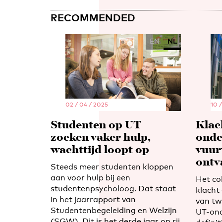
RECOMMENDED
EN
NL
02 / 04 / 2025
10 
Studenten op UT
Klac
zoeken vaker hulp,
onde
wachttijd loopt op
vuur
ontv
Steeds meer studenten kloppen
aan voor hulp bij een
Het co
studentenpsycholoog. Dat staat
klacht
in het jaarrapport van
van tw
Studentenbegeleiding en Welzijn
UT-ond
(SGW). Dit is het derde jaar op rij