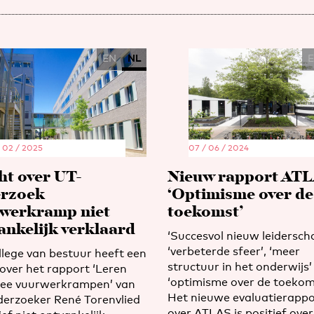
EN
NL
/ 02 / 2025
07 / 06 / 2024
ht over UT-
Nieuw rapport ATL
rzoek
‘Optimisme over de
werkramp niet
toekomst’
ankelijk verklaard
‘Succesvol nieuw leiderscha
‘verbeterde sfeer’, ‘meer
llege van bestuur heeft een
structuur in het onderwijs’
 over het rapport ‘Leren
‘optimisme over de toekom
ee vuurwerkrampen’ van
Het nieuwe evaluatierappo
erzoeker René Torenvlied
over ATLAS is positief over