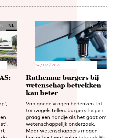
EN
NL
EN
NL
24 / 02 / 2021
AS:
Rathenau: burgers bij
wetenschap betrekken
kan beter
p’,
Van goede vragen bedenken tot
tuinvogels tellen: burgers helpen
 en
graag een handje als het gaat om
st’.
wetenschappelijk onderzoek.
rt
Maar wetenschappers mogen
 de
hen er best wat vaker inhoudelijk