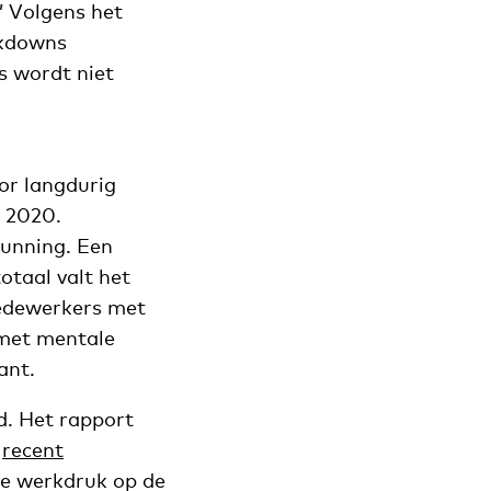
 Volgens het
ckdowns
s wordt niet
or langdurig
n 2020.
running. Een
otaal valt het
medewerkers met
met mentale
ant.
d. Het rapport
n
recent
de werkdruk op de