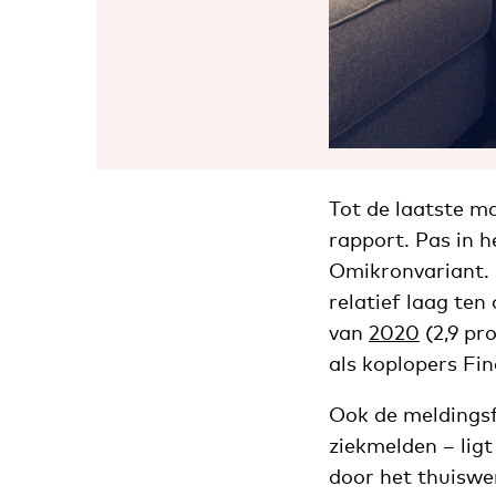
Tot de laatste m
rapport. Pas in 
Omikronvariant. 
relatief laag ten
van
2020
(2,9 pr
als koplopers Fi
Ook de meldingsf
ziekmelden – ligt
door het thuiswer