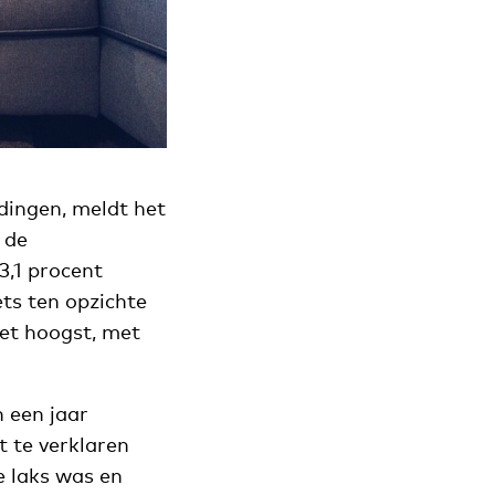
dingen, meldt het
 de
3,1 procent
ets ten opzichte
het hoogst, met
 een jaar
t te verklaren
e laks was en