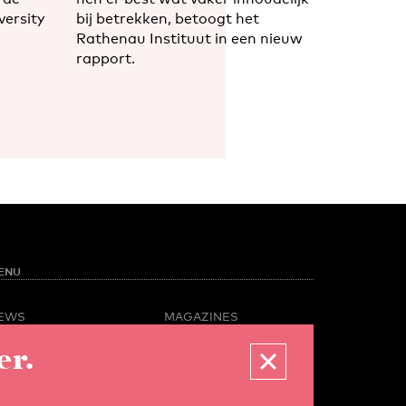
versity
bij betrekken, betoogt het
Rathenau Instituut in een nieuw
rapport.
ENU
EWS
MAGAZINES
PINION
BUSINESS & CAREER
er.
POTLIGHT
ADVERTISING &
AMPUS LIFE
SERVICES
IDEO
ABOUT U-TODAY