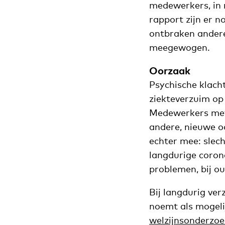
medewerkers, in 
rapport zijn er n
ontbraken andere
meegewogen.
Oorzaak
Psychische klach
ziekteverzuim op 
Medewerkers met 
andere, nieuwe oo
echter mee: slec
langdurige coro
problemen, bij o
Bij langdurig ver
noemt als mogeli
welzijnsonderzoe