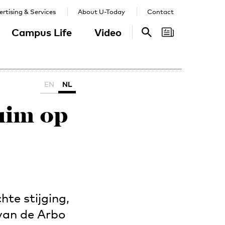
rtising & Services
About U-Today
Contact
Campus Life
Video
Search
Search
EN
NL
zuim op
hte stijging,
 van de Arbo