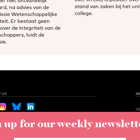
ief niet ontvankelijk
stand van zaken bij het uni
ard, na advies van de
college.
sie Wetenschappelijke
teit. Er bestaat geen
 over de integriteit van de
chappers, luidt de
ie.
 US
M
N
O
 up for our weekly newslett
Sign up for our weekly newsletter
NED
S
C
V