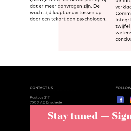
definit
dat er meer aanvragen zijn. De
verkla
wachttijd loopt ondertussen op
Commis
door een tekort aan psychologen.
Integri
twijfel
wetens
conclus
CONTACT US
FOLLOW
Postbus 217
7500 AE Enschede
T:
053 - 489 2029
Stay tuned
— Sign
STAY TU
Newsroom
utoday@utwente.nl
E-mail
Administration