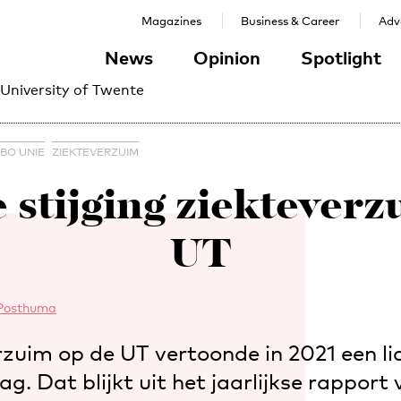
Magazines
Business & Career
Adve
News
Opinion
Spotlight
 University of Twente
BO UNIE
ZIEKTEVERZUIM
 stijging ziektever
UT
 Posthuma
zuim op de UT vertoonde in 2021 een lic
aag. Dat blijkt uit het jaarlijkse rapport