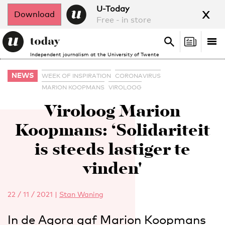
x
U-Today
Download
Free - in store
Search
Tog
Search
Independent journalism at the University of Twente
nav
NEWS
WEEK OF INSPIRATION
CORONAVIRUS
MARION KOOPMANS
VIROLOOG
Viroloog Marion
Koopmans: ‘Solidariteit
is steeds lastiger te
vinden'
22 / 11 / 2021
|
Stan Waning
In de Agora gaf Marion Koopmans