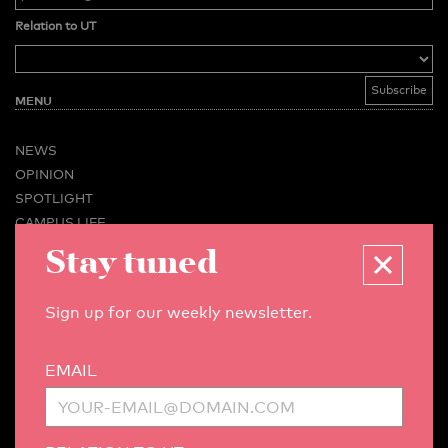
Relation to UT
MENU
NEWS
OPINION
SPOTLIGHT
CAMPUS LIFE
Stay tuned
VIDEO
MAGAZINES
BUSINESS & CAREER
Sign up for our weekly newsletter.
ADVERTISING & SERVICES
ABOUT U-TODAY
EMAIL
CONTACT
ARCHIVE