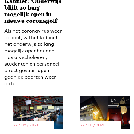
Kabinet: ‘Onderwijs
blijft zo lang
mogelijk open in
nieuwe coronagolf’
Als het coronavirus weer
oplaait, wil het kabinet
het onderwijs zo lang
mogelijk openhouden.
Pas als scholieren,
studenten en personeel
direct gevaar lopen,
gaan de poorten weer
dicht.
EN
NL
EN
NL
22 / 09 / 2021
22 / 01 / 2021