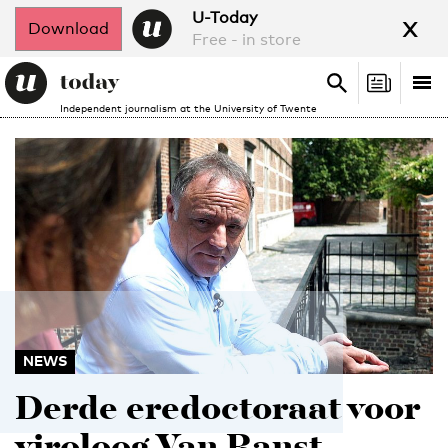
x
U-Today
Download
Free - in store
Search
Tog
Search
Independent journalism at the University of Twente
nav
NEWS
Derde eredoctoraat voor