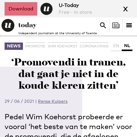
x
U-Today
Download
Free - in store
Search
Tog
Search
Independent journalism at the University of Twente
nav
EN
NL
NEWS
PROMOTIE
WIM KOEHORST
CORONACRISIS
‘Promovendi in tranen,
dat gaat je niet in de
koude kleren zitten’
29 / 06 / 2021
|
Rense Kuipers
Pedel Wim Koehorst probeerde er
vooral ‘het beste van te maken’ voor
de promovendi, die de afgelopen