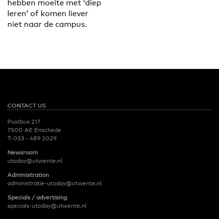
hebben moeite met ‘diep
leren’ of komen liever
niet naar de campus.
CONTACT US
Postbus 217
7500 AE Enschede
T:
053 - 489 2029
Newsroom
utoday@utwente.nl
Administration
administratie-utoday@utwente.nl
Specials / advertising
specials-utoday@utwente.nl