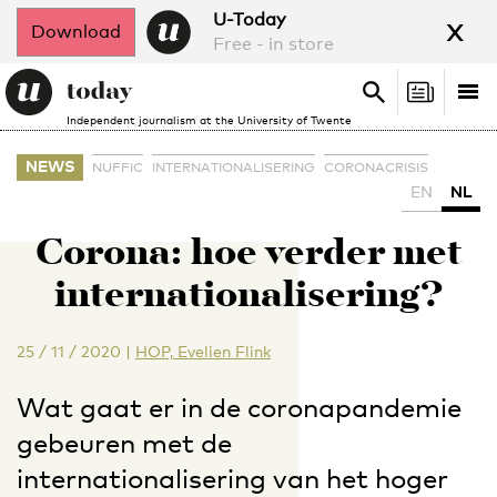
x
U-Today
Download
Free - in store
Search
Tog
Search
Independent journalism at the University of Twente
nav
NEWS
NUFFIC
INTERNATIONALISERING
CORONACRISIS
EN
NL
Corona: hoe verder met
internationalisering?
25 / 11 / 2020
|
HOP, Evelien Flink
Wat gaat er in de coronapandemie
gebeuren met de
internationalisering van het hoger