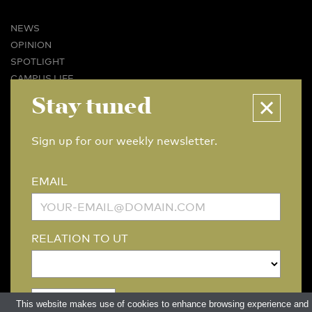
NEWS
OPINION
SPOTLIGHT
CAMPUS LIFE
VIDEO
Stay tuned
MAGAZINES
BUSINESS & CAREER
Sign up for our weekly newsletter.
ADVERTISING & SERVICES
ABOUT U-TODAY
EMAIL
CONTACT
ARCHIVE
MORE
RELATION TO UT
(PDF)
(PDF)
LINKS
DISCLAIMER / COPYRIGHT
REDACTIESTATUUT
/
EDITORIAL STATUTE
PRIVACY POLICY
LANGUAGE & AI POLICY
This website makes use of cookies to enhance browsing experience and