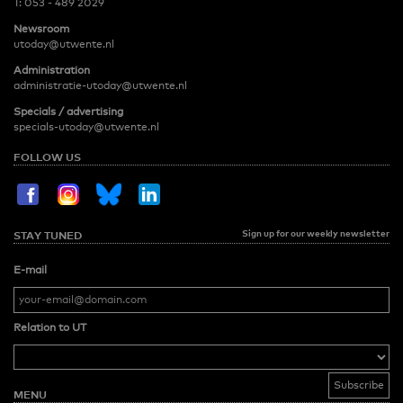
T:
053 - 489 2029
Newsroom
utoday@utwente.nl
Administration
administratie-utoday@utwente.nl
Specials / advertising
specials-utoday@utwente.nl
FOLLOW US
Sign up for our weekly newsletter
STAY TUNED
E-mail
Relation to UT
MENU