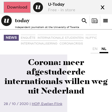
x
U-Today
Download
Free - in store
Search
Tog
Search
Independent journalism at the University of Twente
nav
NEWS
ENQUÊTE
INTERNATIONALE STUDENTEN
NUFFIC
INTERNATIONALISERING
CORONACRISIS
EN
NL
Corona: meer
afgestudeerde
internationals willen weg
uit Nederland
28 / 10 / 2020
|
HOP, Evelien Flink