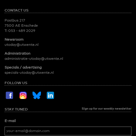
CONTACT US
Postbus 217
7500 AE Enschede
T:
053 - 489 2029
Newsroom
utoday@utwente.nl
Administration
administratie-utoday@utwente.nl
Specials / advertising
specials-utoday@utwente.nl
FOLLOW US
Sign up for our weekly newsletter
STAY TUNED
E-mail