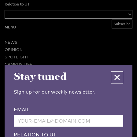
Relation to UT
MENU
NEWS
OPINION
SPOTLIGHT
CAMPUS LIFE
VIDEO
Stay tuned
MAGAZINES
BUSINESS & CAREER
Sign up for our weekly newsletter.
ADVERTISING & SERVICES
ABOUT U-TODAY
EMAIL
CONTACT
ARCHIVE
MORE
RELATION TO UT