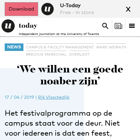
x
U-Today
Download
Free - in store
Search
Tog
Search
Independent journalism at the University of Twente
nav
NEWS
CAMPUS & FACILITY MANAGEMENT
MARK WEIRATH
BRECHJE MARECHAL
OVERLAST
‘We willen een goede
noaber zijn’
17 / 04 / 2019
|
Rik Visschedijk
Het festivalprogramma op de
campus staat voor de deur. Niet
voor iedereen is dat een feest,