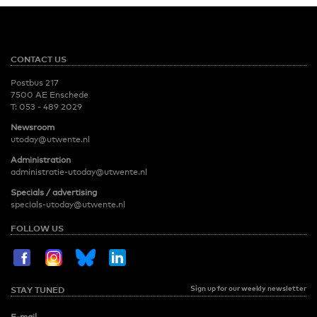
CONTACT US
Postbus 217
7500 AE Enschede
T:
053 - 489 2029
Newsroom
utoday@utwente.nl
Administration
administratie-utoday@utwente.nl
Specials / advertising
specials-utoday@utwente.nl
FOLLOW US
Sign up for our weekly newsletter
STAY TUNED
E-mail