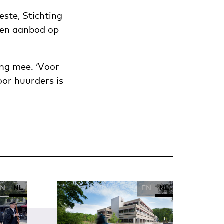
ste, Stichting
 en aanbod op
ng mee. ‘Voor
oor huurders is
EN
NL
EN
NL