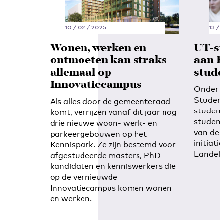
10 / 02 / 2025
13 /
Wonen, werken en
UT-s
ontmoeten kan straks
aan 
allemaal op
stud
Innovatiecampus
Onder 
Studen
Als alles door de gemeenteraad
studen
komt, verrijzen vanaf dit jaar nog
studen
drie nieuwe woon- werk- en
van de
parkeergebouwen op het
initia
Kennispark. Ze zijn bestemd voor
Landel
afgestudeerde masters, PhD-
kandidaten en kenniswerkers die
op de vernieuwde
Innovatiecampus komen wonen
en werken.