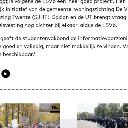
pot
is volgens de LSVb een ‘heel goed project’. Het
k initiatief van de gemeente, woningstichting De Ve
ting Twente (SJHT), Saxion en de UT brengt vraag
isvesting nog dichter bij elkaar, aldus de LSVb.
 geeft de studentenvakbond de informatievoorzieni
e goed en volledig, maar niet makkelijk te vinden. V
 beschikbaar.’
EN
NL