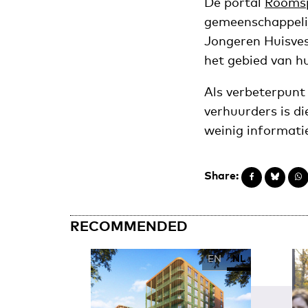
De portal
Rooms
gemeenschappelij
Jongeren Huisves
het gebied van hu
Als verbeterpunt
verhuurders is di
weinig informatie
Share:
RECOMMENDED
EN
NL