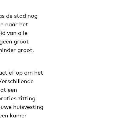
as de stad nog
en naar het
id van alle
 geen groot
minder groot.
actief op om het
Verschillende
at een
aties zitting
ieuwe huisvesting
 een kamer