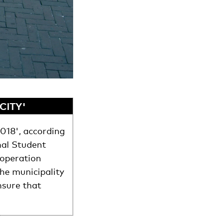
CITY'
2018', according
nal Student
operation
the municipality
nsure that