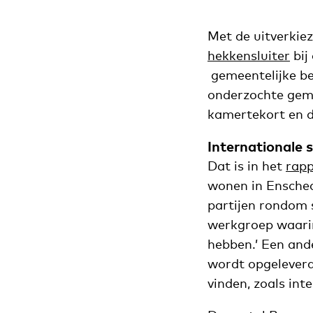
Met de uitverkie
hekkensluiter
bij
gemeentelijke bel
onderzochte geme
kamertekort en da
Internationale 
Dat is in het
rapp
wonen in Enschede
partijen rondom 
werkgroep waarin
hebben.’ Een ande
wordt opgeleverd.
vinden, zoals int