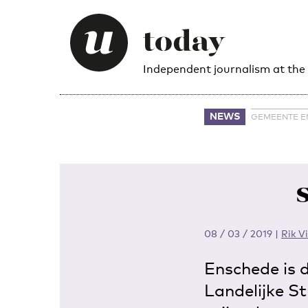
Independent journalism at the
NEWS
GEMEENTE E
08 / 03 / 2019
|
Rik V
Enschede is 
Landelijke S