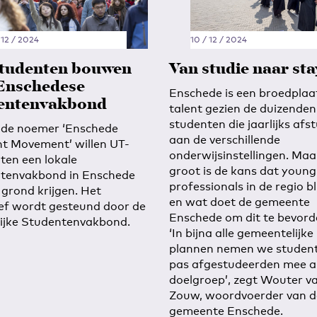
 12 / 2024
10 / 12 / 2024
tudenten bouwen
Van studie naar sta
Enschedese
Enschede is een broedplaa
entenvakbond
talent gezien de duizenden
studenten die jaarlijks afs
de noemer ‘Enschede
aan de verschillende
t Movement’ willen UT-
onderwijsinstellingen. Maa
ten een lokale
groot is de kans dat young
tenvakbond in Enschede
professionals in de regio bl
 grond krijgen. Het
en wat doet de gemeente
tief wordt gesteund door de
Enschede om dit te bevord
ijke Studentenvakbond.
‘In bijna alle gemeentelijke
plannen nemen we studen
pas afgestudeerden mee a
doelgroep’, zegt Wouter v
Zouw, woordvoerder van d
gemeente Enschede.