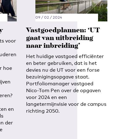
09 / 02 / 2024
y
Vastgoedplannen: ‘UT
gaat van uitbreiding
ts voor
naar inbreiding’
tuderen
Het huidige vastgoed efficiënter
en beter gebruiken, dat is het
r hoe
devies nu de UT voor een forse
bezuinigingsopgave staat.
ijven
Portfoliomanager vastgoed
Nico-Tom Pen over de opgaven
eren?
voor 2024 en een
langetermijnvisie voor de campus
ten en
richting 2050.
ls
an der
e