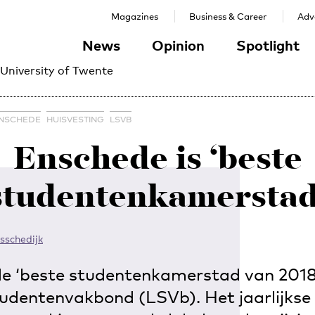
Magazines
Business & Career
Adve
News
Opinion
Spotlight
 University of Twente
NSCHEDE
HUISVESTING
LSVB
Enschede is ‘beste
studentenkamerstad
isschedijk
de ‘beste studentenkamerstad van 2018’
tudentenvakbond (LSVb). Het jaarlijkse