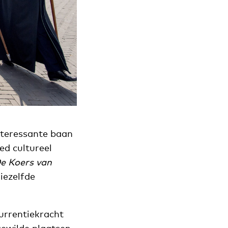
nteressante baan
ed cultureel
e Koers van
iezelfde
currentiekracht