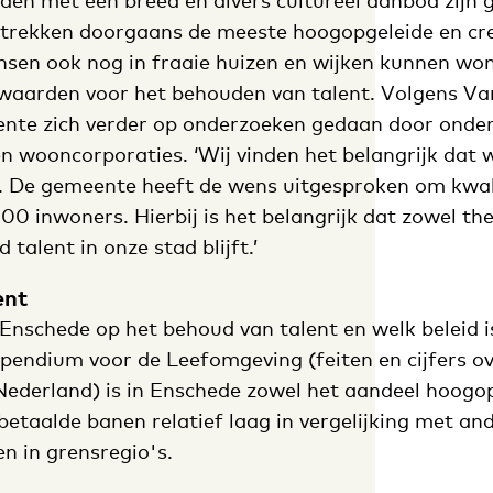
eden met een breed en divers cultureel aanbod zijn 
 trekken doorgaans de meeste hoogopgeleide en cr
nsen ook nog in fraaie huizen en wijken kunnen won
waarden voor het behouden van talent. Volgens V
nte zich verder op onderzoeken gedaan door onde
n wooncorporaties. ‘Wij vinden het belangrijk dat 
. De gemeente heeft de wens uitgesproken om kwali
00 inwoners. Hierbij is het belangrijk dat zowel the
 talent in onze stad blijft.’
ent
Enschede op het behoud van talent en welk beleid i
endium voor de Leefomgeving (feiten en cijfers ov
Nederland)
is in Enschede zowel het aandeel hoogop
etaalde banen relatief laag in vergelijking met an
en in grensregio's.