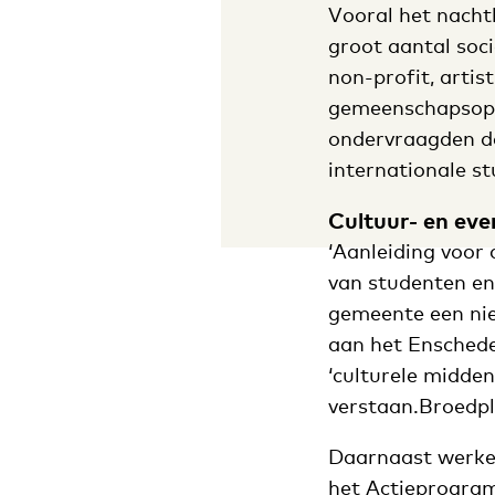
Vooral het nacht
groot aantal soci
non-profit, artis
gemeenschapsopb
ondervraagden da
internationale s
Cultuur- en ev
‘Aanleiding voor
van studenten en
gemeente een n
aan het Enschede
‘culturele midde
verstaan.Broedpl
Daarnaast werken
het
Actieprogra