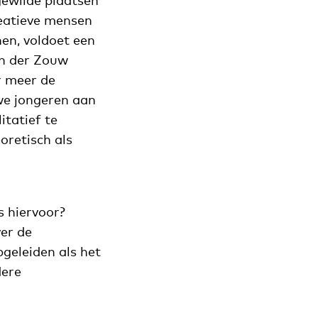
gewilde plaatsen
eatieve mensen
en, voldoet een
an der Zouw
r meer de
we jongeren aan
tatief te
oretisch als
s hiervoor?
er de
geleiden als het
dere