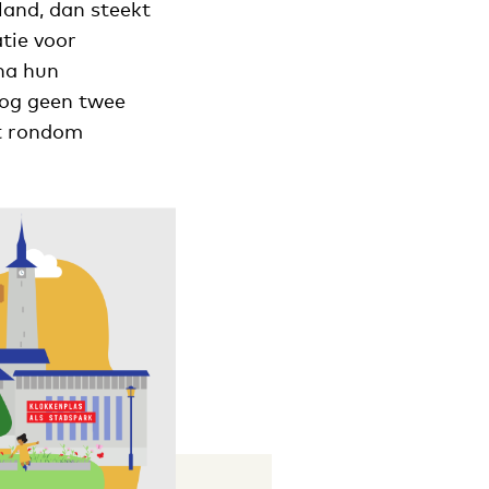
land, dan steekt
tie voor
 na hun
nog geen twee
kt rondom