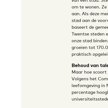
van een stad. St
om te wonen. Ze
aan. Als deze me
stad aan de voor
baseert de gemee
Twentse steden e
onze stad binden
groeien tot 170.0
praktisch opgeleid
Behoud van tal
Maar hoe scoort 
Volgens het Comp
leefomgeving in 
percentage hoogb
universiteitssted