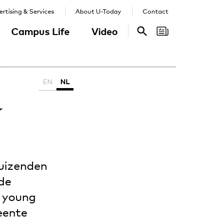
rtising & Services
About U-Today
Contact
Campus Life
Video
Search
Search
EN
NL
y
duizenden
nde
t young
eente