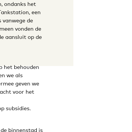
n, ondanks het
 Tankstation, een
ies vanwege de
emeen vonden de
e aansluit op de
op het behouden
en we als
ermee geven we
acht voor het
p subsidies.
 de binnenstad is