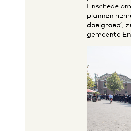
Enschede om d
plannen neme
doelgroep’, 
gemeente En