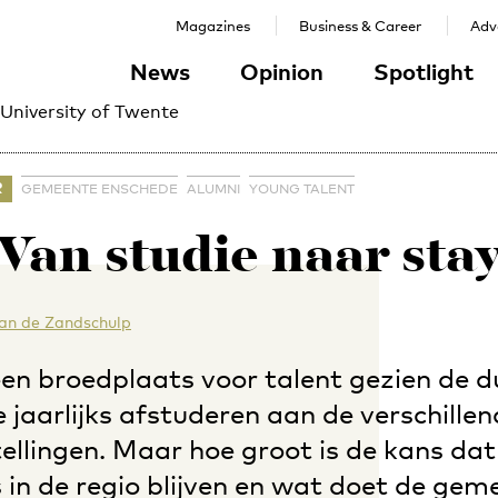
Magazines
Business & Career
Adve
News
Opinion
Spotlight
 University of Twente
R
GEMEENTE ENSCHEDE
ALUMNI
YOUNG TALENT
Van studie naar sta
van de Zandschulp
een broedplaats voor talent gezien de 
 jaarlijks afstuderen aan de verschille
ellingen. Maar hoe groot is de kans da
 in de regio blijven en wat doet de gem