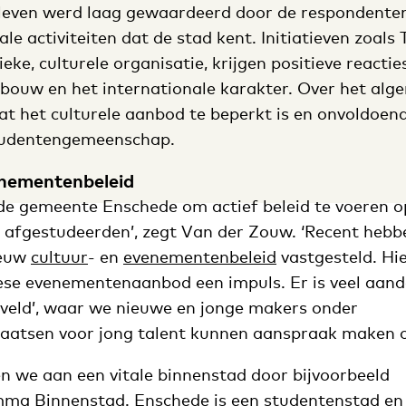
leven werd laag gewaardeerd door de respondente
ale activiteiten dat de stad kent. Initiatieven zoals
tieke, culturele organisatie, krijgen positieve react
ouw en het internationale karakter. Over het alg
t het culturele aanbod te beperkt is en onvoldoend
tudentengemeenschap​.
enementenbeleid
 de gemeente Enschede om actief beleid te voeren 
 afgestudeerden’, zegt Van der Zouw. ‘Recent hebb
ieuw
cultuur
- en
evenementenbeleid
vastgesteld. Hi
se evenementenaanbod een impuls. Er is veel aand
nveld’, waar we nieuwe en jonge makers onder
aatsen voor jong talent kunnen aanspraak maken o
 we aan een vitale binnenstad door bijvoorbeeld
mma Binnenstad
. Enschede is een studentenstad en