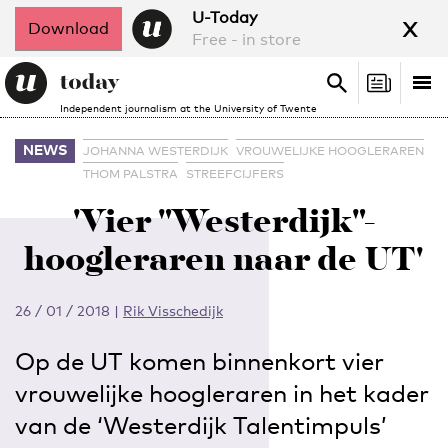
x
U-Today
Download
Free - in store
Search
Tog
Search
Independent journalism at the University of Twente
nav
NEWS
JOHANNA WESTERDIJK
VROUWELIJKE HOOGLERAREN
THOM PALSTRA
STREEFCIJFERS
'Vier "Westerdijk"-
hoogleraren naar de UT'
26 / 01 / 2018
|
Rik Visschedijk
Op de UT komen binnenkort vier
vrouwelijke hoogleraren in het kader
van de ‘Westerdijk Talentimpuls’