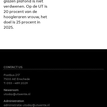
glazen plafond is niet
verdwenen. Op de UT is
20 procent van de
hoogleraren vrouw, het
doel is 25 procent in
2025.
CONTACT US
Postbus 217
7500 AE Enschede
T:
053 - 489 2029
Newsroom
utoday@utwente.nl
Administration
administratie-utoday@utwente.nl