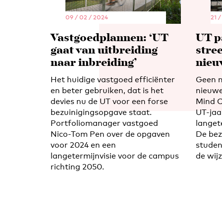
09 / 02 / 2024
21 /
Vastgoedplannen: ‘UT
UT p
gaat van uitbreiding
stre
naar inbreiding’
nieu
Het huidige vastgoed efficiënter
Geen n
en beter gebruiken, dat is het
nieuwe
devies nu de UT voor een forse
Mind C
bezuinigingsopgave staat.
UT-jaa
Portfoliomanager vastgoed
langet
Nico-Tom Pen over de opgaven
De bez
voor 2024 en een
studen
langetermijnvisie voor de campus
de wij
richting 2050.