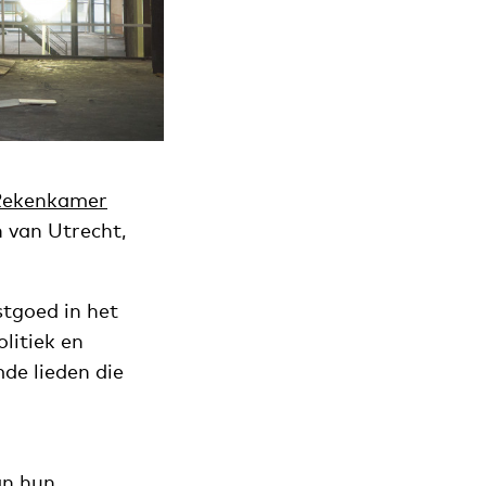
Rekenkamer
n van Utrecht,
stgoed in het
litiek en
de lieden die
an hun