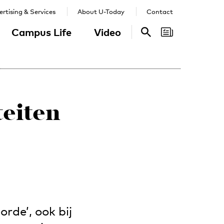
rtising & Services
About U-Today
Contact
Campus Life
Video
Search
Search
teiten
rde’, ook bij