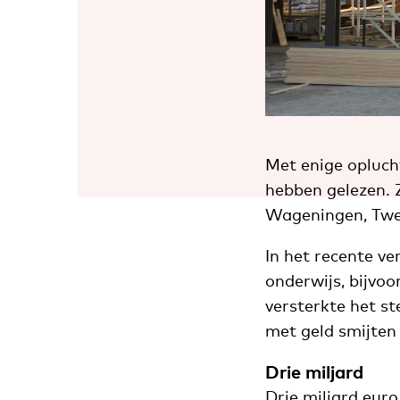
Met enige oplucht
hebben gelezen. Z
Wageningen, Twen
In het recente v
onderwijs, bijvoo
versterkte het s
met geld smijten
Drie miljard
Drie miljard eur