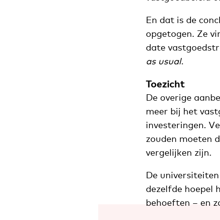
En dat is de conc
opgetogen. Ze vin
date vastgoedstr
as usual
.
Toezicht
De overige aanbev
meer bij het vast
investeringen. V
zouden moeten do
vergelijken zijn.
De universiteite
dezelfde hoepel h
behoeften – en zo