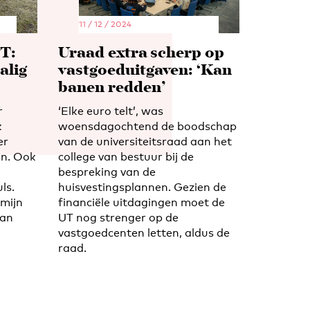
11 / 12 / 2024
T:
Uraad extra scherp op
alig
vastgoeduitgaven: ‘Kan
banen redden’
r
‘Elke euro telt’, was
k
woensdagochtend de boodschap
er
van de universiteitsraad aan het
n. Ook
college van bestuur bij de
bespreking van de
ls.
huisvestingsplannen. Gezien de
rmijn
financiële uitdagingen moet de
lan
UT nog strenger op de
vastgoedcenten letten, aldus de
raad.