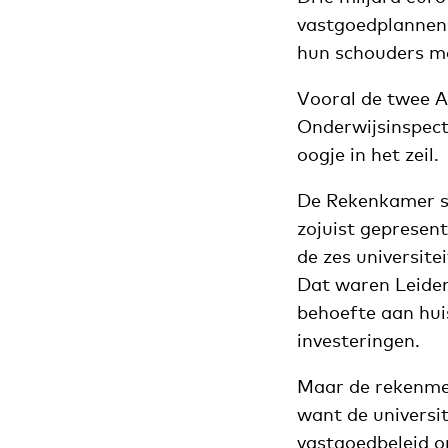
vastgoedplannen. 
hun schouders me
Vooral de twee A
Onderwijsinspect
oogje in het zeil.
De Rekenkamer st
zojuist gepresen
de zes universite
Dat waren Leiden
behoefte aan huis
investeringen.
Maar de rekenmee
want de universi
vastgoedbeleid o