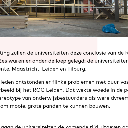
ing zullen de universiteiten deze conclusie van de
es waren er onder de loep gelegd: de universiteite
te, Maastricht, Leiden en Tilburg.
erleden ontstonden er flinke problemen met duur va
rbeeld bij het
ROC Leiden
. Dat wekte woede in de po
tereotype van onderwijsbestuurders als wereldvreem
 om mooie, grote panden te kunnen bouwen.
o gaan de universiteiten de komende tijd uitgeven a