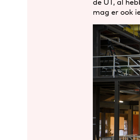
de UT, al he
mag er ook i