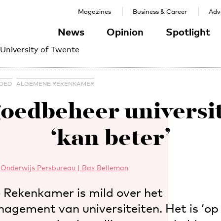
Magazines
Business & Career
Adve
News
Opinion
Spotlight
 University of Twente
OED
ALGEMENE REKENKAMER
oedbeheer universi
‘kan beter’
Onderwijs Persbureau | Bas Belleman
Rekenkamer is mild over het
ement van universiteiten. Het is ‘op o