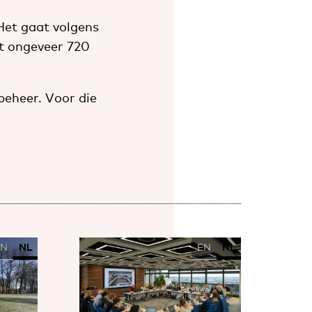
 Het gaat volgens
ot ongeveer 720
beheer. Voor die
EN
NL
EN
NL