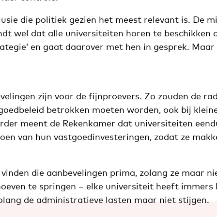
lusie die politiek gezien het meest relevant is. De m
dt wel dat alle universiteiten horen te beschikken 
ategie’ en gaat daarover met hen in gesprek. Maar 
elingen zijn voor de fijnproevers. Zo zouden de ra
goedbeleid betrokken moeten worden, ook bij kleine
erder meent de Rekenkamer dat universiteiten eendu
en van hun vastgoedinvesteringen, zodat ze makkel
n vinden die aanbevelingen prima, zolang ze maar ni
oeven te springen – elke universiteit heeft immers
lang de administratieve lasten maar niet stijgen.