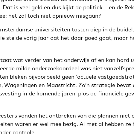
Dat is veel geld en dus kijkt de politiek – en de R
e: het zal toch niet opnieuw misgaan?
msterdamse universiteiten tasten diep in de buidel
ie stelde vorig jaar dat het daar goed gaat, maar 
aat wat verder van het onderwijs af en kan hard u
teerde milde onderzoekoordeel was niet vanzelfspre
iten bleken bijvoorbeeld geen ‘actuele vastgoedstra
, Wageningen en Maastricht. Zo’n strategie bevat 
vesting in de komende jaren, plus de financiële ge
sters vonden het ontbreken van die plannen niet o
teiten waren er wel mee bezig. Al met al hebben ze
nder controle.