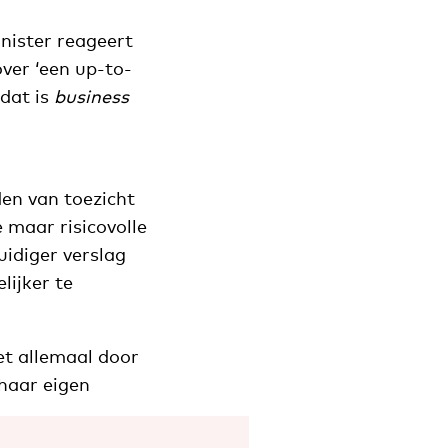
inister reageert
over ‘een up-to-
dat is
business
den van toezicht
 maar risicovolle
idiger verslag
ijker te
et allemaal door
 haar eigen