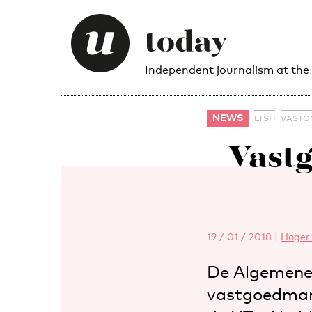
Independent journalism at the
NEWS
LTSH
VASTG
Vastg
19 / 01 / 2018
|
Hoger 
De Algemene 
vastgoedmanag