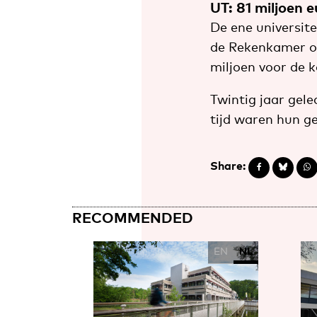
UT: 81 miljoen e
De ene universite
de Rekenkamer om
miljoen voor de k
Twintig jaar gele
tijd waren hun g
Share:
RECOMMENDED
EN
NL