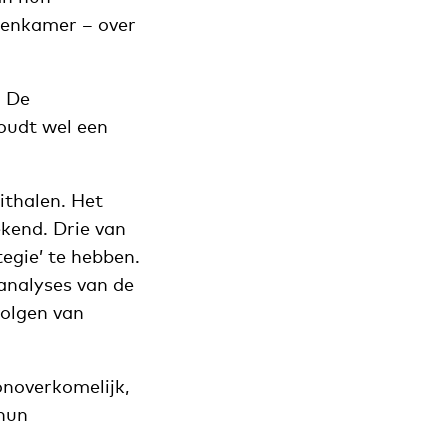
ekenkamer – over
. De
houdt wel een
ithalen. Het
kend. Drie van
tegie’ te hebben.
analyses van de
volgen van
noverkomelijk,
 hun