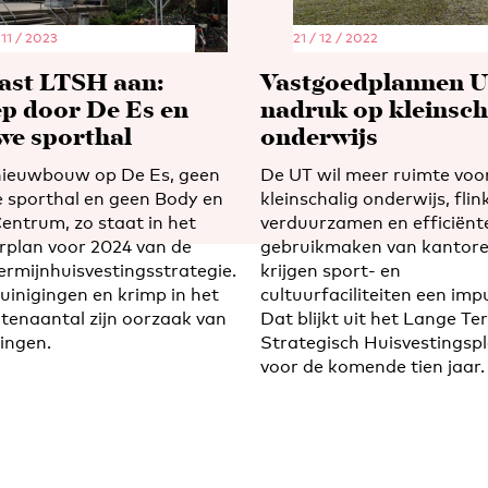
 11 / 2023
21 / 12 / 2022
ast LTSH aan:
Vastgoedplannen U
ep door De Es en
nadruk op kleinsch
we sporthal
onderwijs
ieuwbouw op De Es, geen
De UT wil meer ruimte voo
 sporthal en geen Body en
kleinschalig onderwijs, flin
entrum, zo staat in het
verduurzamen en efficiënt
rplan voor 2024 van de
gebruikmaken van kantore
ermijnhuisvestingsstrategie.
krijgen sport- en
uinigingen en krimp in het
cultuurfaciliteiten een impu
tenaantal zijn oorzaak van
Dat blijkt uit het Lange Te
zingen.
Strategisch Huisvestingsp
voor de komende tien jaar.