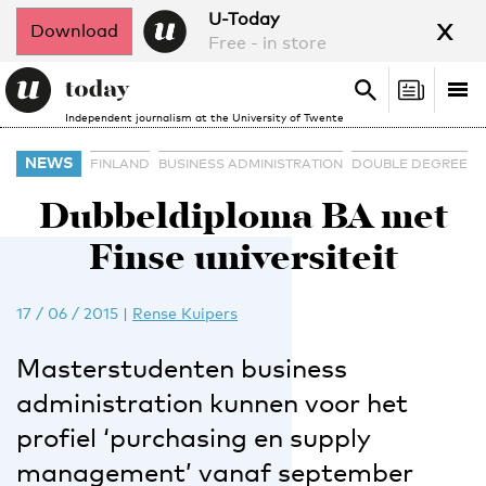
x
U-Today
Download
Free - in store
Search
Tog
Search
Independent journalism at the University of Twente
nav
NEWS
FINLAND
BUSINESS ADMINISTRATION
DOUBLE DEGREE
Dubbeldiploma BA met
Finse universiteit
17 / 06 / 2015
|
Rense Kuipers
Masterstudenten business
administration kunnen voor het
profiel ‘purchasing en supply
management’ vanaf september