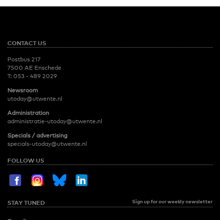
CONTACT US
Postbus 217
7500 AE Enschede
T:
053 - 489 2029
Newsroom
utoday@utwente.nl
Administration
administratie-utoday@utwente.nl
Specials / advertising
specials-utoday@utwente.nl
FOLLOW US
Sign up for our weekly newsletter
STAY TUNED