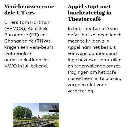
Veni-beurzen voor
Appèl stopt met
drie UT’ers
lunchcatering in
Theatercafé
UT’ers Tom Hartman
(EEMCS), Abhishek
In het Theatercafé van
Purandare (ET) en
de Vrijhof zal geen lunch
Chongnan Ye (TNW)
meer te krijgen zijn.
krijgen een Veni-beurs.
Appèl nam het besluit
Dat maakte
vanwege aanhoudend
onderzoeksfinancier
lage bezoekersaantallen
NWO in juli bekend.
en tegenvallende omzet.
Pogingen om het café
nieuw leven in te blazen,
zorgden niet voor
verbetering.
EN
NL