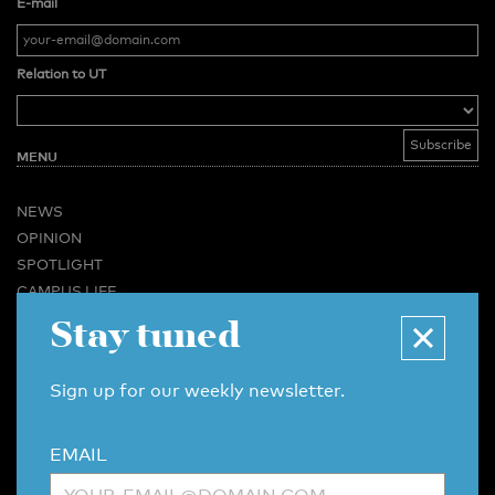
E-mail
Relation to UT
MENU
NEWS
OPINION
SPOTLIGHT
CAMPUS LIFE
Stay tuned
VIDEO
MAGAZINES
BUSINESS & CAREER
Sign up for our weekly newsletter.
ADVERTISING & SERVICES
ABOUT U-TODAY
EMAIL
CONTACT
ARCHIVE