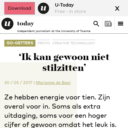
x
U-Today
Download
Free - in store
Search
Tog
Search
Independent journalism at the University of Twente
nav
GO-GETTERS
PROTO
CREATIVE TECHNOLOGY
‘Ik kan gewoon niet
stilzitten’
30 / 05 / 2017
|
Marianne de Beer
Ze hebben energie voor tien. Zijn
overal voor in. Soms als extra
uitdaging, soms voor een hoger
cijfer of gewoon omdat het leuk is.