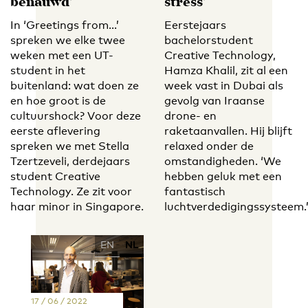
benauwd’
stress’
In ‘Greetings from…’
Eerstejaars
spreken we elke twee
bachelorstudent
weken met een UT-
Creative Technology,
student in het
Hamza Khalil, zit al een
buitenland: wat doen ze
week vast in Dubai als
en hoe groot is de
gevolg van Iraanse
cultuurshock? Voor deze
drone- en
eerste aflevering
raketaanvallen. Hij blijft
spreken we met Stella
relaxed onder de
Tzertzeveli, derdejaars
omstandigheden. ‘We
student Creative
hebben geluk met een
Technology. Ze zit voor
fantastisch
haar minor in Singapore.
luchtverdedigingssysteem.
EN
NL
17 / 06 / 2022