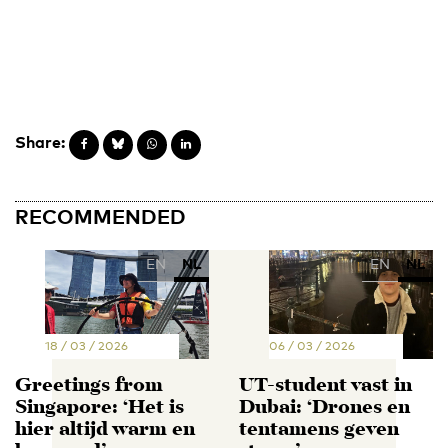
Share:
RECOMMENDED
EN
NL
EN
NL
18 / 03 / 2026
06 / 03 / 2026
Greetings from
UT-student vast in
Singapore: ‘Het is
Dubai: ‘Drones en
hier altijd warm en
tentamens geven