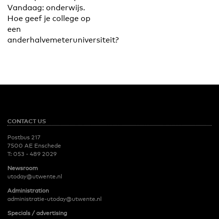
Vandaag: onderwijs.
Hoe geef je college op
een
anderhalvemeteruniversiteit?
CONTACT US
Postbus 217
7500 AE Enschede
T:
053 - 489 2029
Newsroom
utoday@utwente.nl
Administration
administratie-utoday@utwente.nl
Specials / advertising