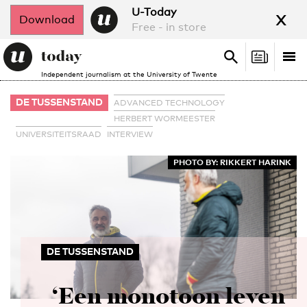
x
U-Today
Download
Free - in store
Search
Tog
Search
Independent journalism at the University of Twente
nav
DE TUSSENSTAND
ADVANCED TECHNOLOGY
HERBERT WORMEESTER
UNIVERSITEITSRAAD
INTERVIEW
PHOTO BY: RIKKERT HARINK
DE TUSSENSTAND
‘Een monotoon leven