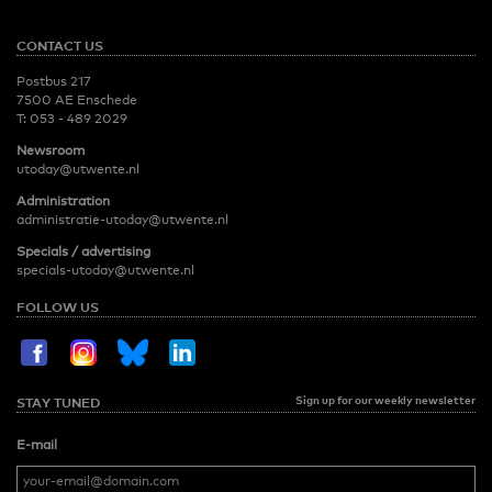
CONTACT US
Postbus 217
7500 AE Enschede
T:
053 - 489 2029
Newsroom
utoday@utwente.nl
Administration
administratie-utoday@utwente.nl
Specials / advertising
specials-utoday@utwente.nl
FOLLOW US
Sign up for our weekly newsletter
STAY TUNED
E-mail