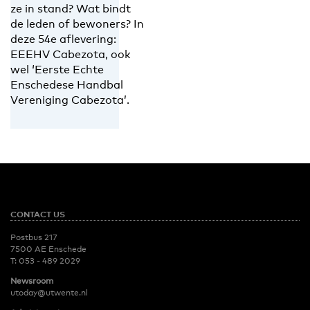
ze in stand? Wat bindt
de leden of bewoners? In
deze 54e aflevering:
EEEHV Cabezota, ook
wel ‘Eerste Echte
Enschedese Handbal
Vereniging Cabezota’.
CONTACT US
Postbus 217
7500 AE Enschede
T:
053 - 489 2029
Newsroom
utoday@utwente.nl