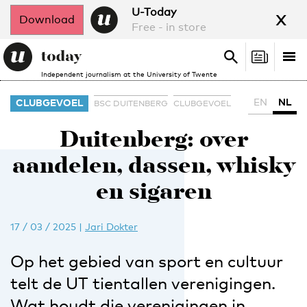
x
U-Today
Download
Free - in store
Search
Tog
Search
Independent journalism at the University of Twente
nav
EN
NL
CLUBGEVOEL
BSC DUITENBERG
CLUBGEVOEL
Duitenberg: over
aandelen, dassen, whisky
en sigaren
17 / 03 / 2025
|
Jari Dokter
Op het gebied van sport en cultuur
telt de UT tientallen verenigingen.
Wat houdt die verenigingen in