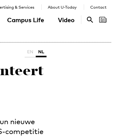
rtising & Services
About U-Today
Contact
Campus Life
Video
Search
Search
EN
NL
nteert
un nieuwe
S-competitie