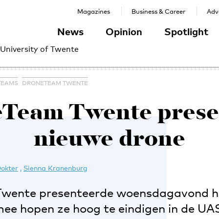
Magazines
Business & Career
Adve
News
Opinion
Spotlight
 University of Twente
TEAMS
DRONETEAM TWENTE
Team Twente prese
nieuwe drone
Dokter
,
Sienna Kranenburg
wente presenteerde woensdagavond h
ee hopen ze hoog te eindigen in de UA