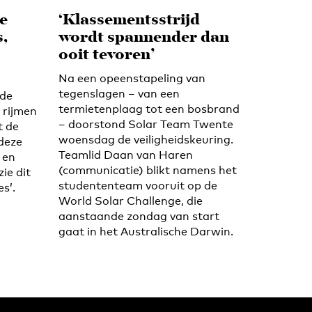
e
‘Klassementsstrijd
,
wordt spannender dan
ooit tevoren’
Na een opeenstapeling van
tegenslagen – van een
 de
termietenplaag tot een bosbrand
 rijmen
– doorstond Solar Team Twente
t de
woensdag de veiligheidskeuring.
 deze
Teamlid Daan van Haren
 en
(communicatie) blikt namens het
zie dit
studententeam vooruit op de
es’.
World Solar Challenge, die
aanstaande zondag van start
gaat in het Australische Darwin.