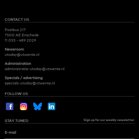
CONTACT US
Postbus 217
7500 AE Enschede
T:
053 - 489 2029
Newsroom
utoday@utwente.nl
Administration
administratie-utoday@utwente.nl
Specials / advertising
specials-utoday@utwente.nl
FOLLOW US
Sign up for our weekly newsletter
STAY TUNED
E-mail