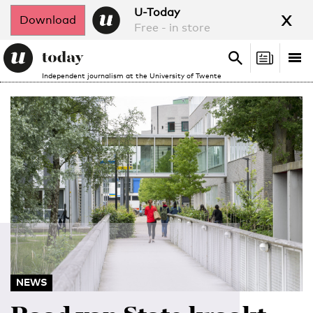
x
U-Today
Download
Free - in store
Search
Tog
Search
Independent journalism at the University of Twente
nav
NEWS