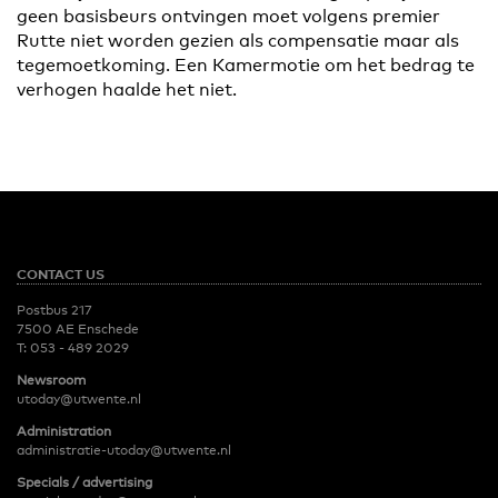
geen basisbeurs ontvingen moet volgens premier
Rutte niet worden gezien als compensatie maar als
tegemoetkoming. Een Kamermotie om het bedrag te
verhogen haalde het niet.
CONTACT US
Postbus 217
7500 AE Enschede
T:
053 - 489 2029
Newsroom
utoday@utwente.nl
Administration
administratie-utoday@utwente.nl
Specials / advertising