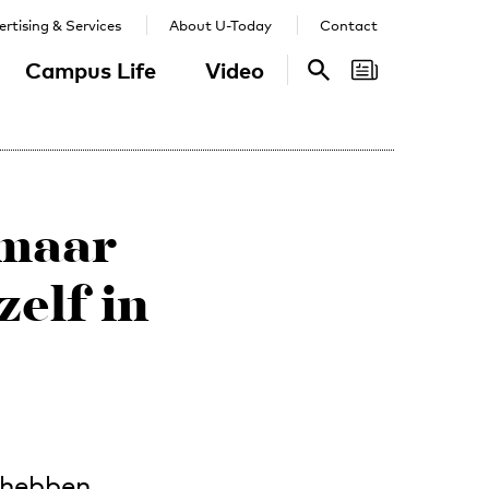
rtising & Services
About U-Today
Contact
Campus Life
Video
Search
Search
 maar
elf in
 hebben