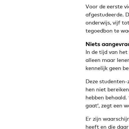
Voor de eerste vi
afgestudeerde. Da
onderwijs, vijf t
tegoedbon te wa
Niets aangevra
In de tijd van he
alleen maar lene
kennelijk geen b
Deze studenten-z
hen niet bereike
hebben behaald.
gaat’, zegt een 
Er zijn waarschij
heeft en die daa