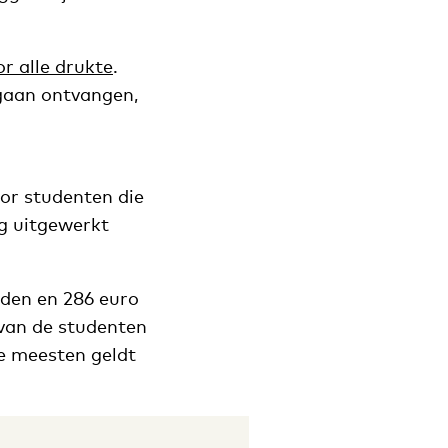
r alle drukte
.
gaan ontvangen,
or studenten die
og uitgewerkt
nden en 286 euro
van de studenten
e meesten geldt