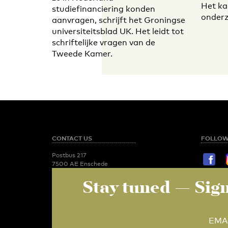
Het ka
studiefinanciering konden
onderz
aanvragen, schrijft het Groningse
universiteitsblad UK. Het leidt tot
schriftelijke vragen van de
Tweede Kamer.
CONTACT US
FOLLOW
Postbus 217
7500 AE Enschede
T:
053 - 489 2029
Stay tuned
— Sign
STAY TU
Newsroom
utoday@utwente.nl
E-mail
Administration
Relation 
administratie-
EMA
utoday@utwente.nl