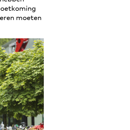
moetkoming
deren moeten