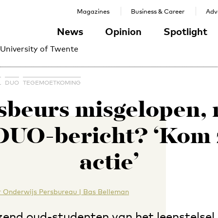
Magazines
Business & Career
Adve
News
Opinion
Spotlight
 University of Twente
L
DUO
TEGEMOETKOMING
sbeurs misgelopen,
DUO-bericht? ‘Kom z
actie’
 Onderwijs Persbureau | Bas Belleman
zend oud-studenten van het leenstelsel