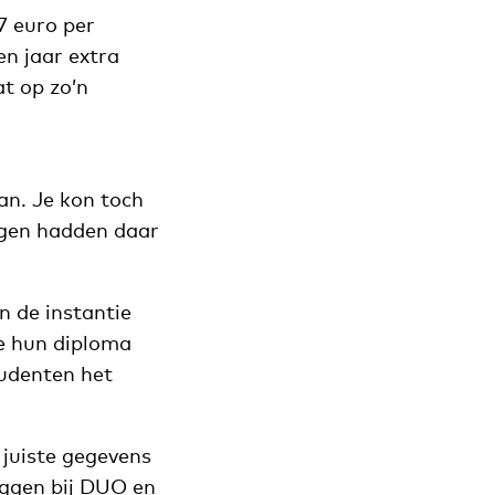
7 euro per
en jaar extra
at op zo’n
aan. Je kon toch
igen hadden daar
n de instantie
ze hun diploma
udenten het
 juiste gegevens
oggen bij DUO en