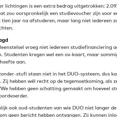
er lichtingen is een extra bedrag uitgetrokken: 2.09
t zou oorspronkelijk een studievoucher zijn voor e
ot tien jaar na afstuderen, maar lang niet iedereen z
chten.
agd
t leenstelsel vroeg niet iedereen studiefinanciering 
n. Studenten kregen wel een ov-kaart, maar somm
ehoefte aan.
onder-stufi staan niet in het DUO-systeem, dus ka
n. Zij hebben wél recht op de tegemoetkoming, als 
 ‘We hebben geen schatting gemaakt om hoeveel st
woordvoerder.
nlijk ook oud-studenten van wie DUO niet langer de
rom geen bericht hebben ontvangen. Zij kunnen inl