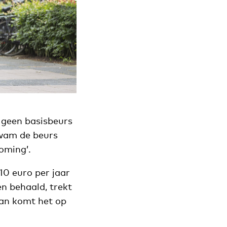
 geen basisbeurs
kwam de beurs
oming’.
10 euro per jaar
en behaald, trekt
dan komt het op