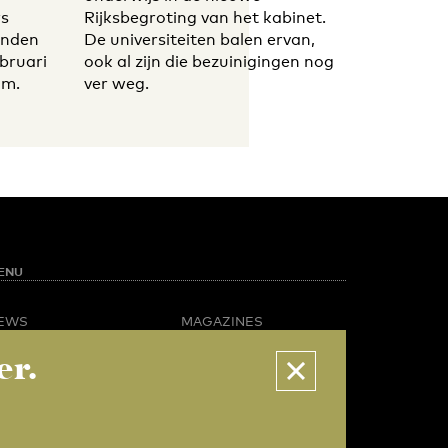
rs
Rijksbegroting van het kabinet.
vinden
De universiteiten balen ervan,
bruari
ook al zijn die bezuinigingen nog
am.
ver weg.
ENU
EWS
MAGAZINES
PINION
BUSINESS & CAREER
er.
POTLIGHT
ADVERTISING &
AMPUS LIFE
SERVICES
IDEO
ABOUT U-TODAY
CONTACT