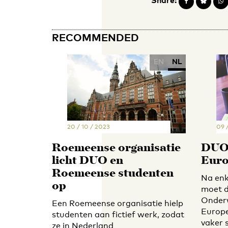
Share:
RECOMMENDED
EN
NL
20 / 10 / 2023
09 
Roemeense organisatie
DUO 
licht DUO en
Euro
Roemeense studenten
Na enk
op
moet d
Onderw
Een Roemeense organisatie hielp
Europe
studenten aan fictief werk, zodat
vaker s
ze in Nederland