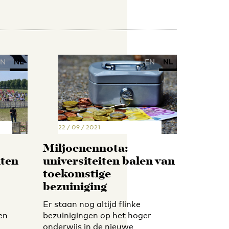
EN
NL
EN
NL
22 / 09 / 2021
Miljoenennota:
nten
universiteiten balen van
toekomstige
bezuiniging
Er staan nog altijd flinke
en
bezuinigingen op het hoger
onderwijs in de nieuwe