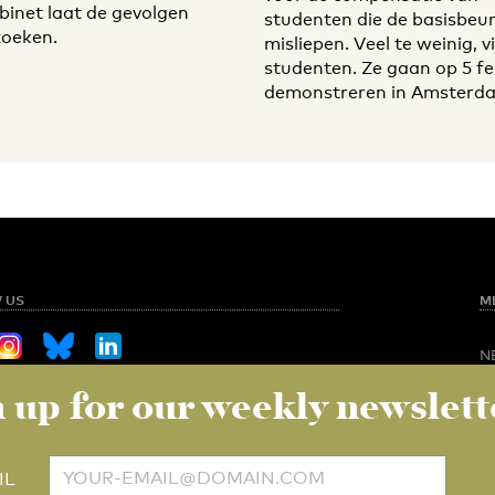
binet laat de gevolgen
studenten die de basisbeu
oeken.
misliepen. Veel te weinig, 
studenten. Ze gaan op 5 fe
demonstreren in Amsterd
 US
M
N
O
 up for our weekly newslett
Sign up for our weekly newsletter
NED
S
C
V
to UT
IL