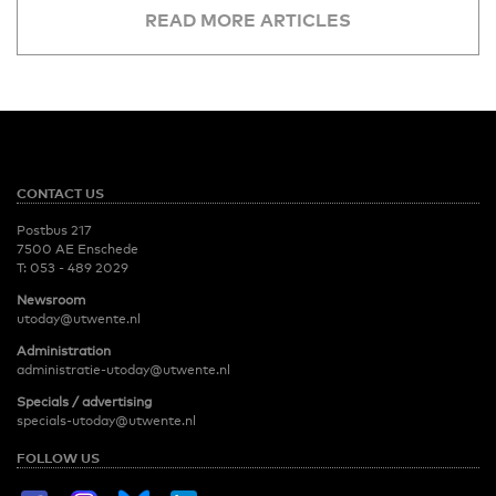
READ MORE ARTICLES
CONTACT US
Postbus 217
7500 AE Enschede
T:
053 - 489 2029
Newsroom
utoday@utwente.nl
Administration
administratie-utoday@utwente.nl
Specials / advertising
specials-utoday@utwente.nl
FOLLOW US