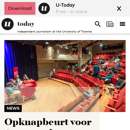
x
U-Today
Download
Free - in store
Search
Tog
Search
Independent journalism at the University of Twente
nav
NEWS
Opknapbeurt voor