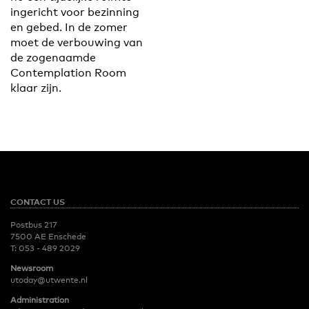
ingericht voor bezinning
en gebed. In de zomer
moet de verbouwing van
de zogenaamde
Contemplation Room
klaar zijn.
CONTACT US
Postbus 217
7500 AE Enschede
T:
053 - 489 2029
Newsroom
utoday@utwente.nl
Administration