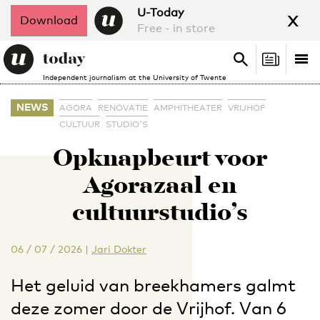
x
U-Today
Download
Free - in store
Search
Tog
Search
Independent journalism at the University of Twente
nav
NEWS
AGORA
RENOVATIE
AMPHITHEATER
VRIJHOF
CULTUUR
STUDIO'S
Opknapbeurt voor
Agorazaal en
cultuurstudio’s
06 / 07 / 2026
|
Jari Dokter
Het geluid van breekhamers galmt
deze zomer door de Vrijhof. Van 6