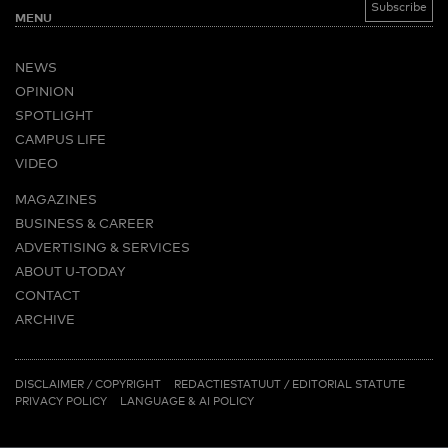
MENU
NEWS
OPINION
SPOTLIGHT
CAMPUS LIFE
VIDEO
MAGAZINES
BUSINESS & CAREER
ADVERTISING & SERVICES
ABOUT U-TODAY
CONTACT
ARCHIVE
MORE
(PDF)
(PDF)
LINKS
DISCLAIMER / COPYRIGHT
REDACTIESTATUUT
/
EDITORIAL STATUTE
PRIVACY POLICY
LANGUAGE & AI POLICY