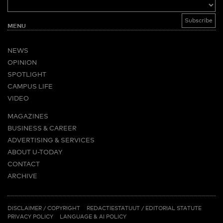
MENU
NEWS
OPINION
SPOTLIGHT
CAMPUS LIFE
VIDEO
MAGAZINES
BUSINESS & CAREER
ADVERTISING & SERVICES
ABOUT U-TODAY
CONTACT
ARCHIVE
MORE
(PDF)
(PDF)
LINKS
DISCLAIMER / COPYRIGHT
REDACTIESTATUUT
/
EDITORIAL STATUTE
PRIVACY POLICY
LANGUAGE & AI POLICY