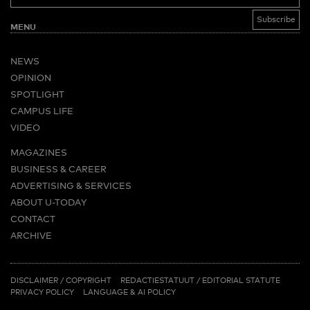
MENU
NEWS
OPINION
SPOTLIGHT
CAMPUS LIFE
VIDEO
MAGAZINES
BUSINESS & CAREER
ADVERTISING & SERVICES
ABOUT U-TODAY
CONTACT
ARCHIVE
MORE
(PDF)
(PDF)
LINKS
DISCLAIMER / COPYRIGHT
REDACTIESTATUUT
/
EDITORIAL STATUTE
PRIVACY POLICY
LANGUAGE & AI POLICY