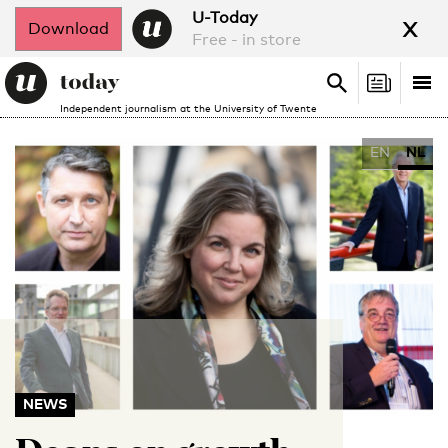
x
U-Today
Download
Free - in store
Search
Tog
Search
Independent journalism at the University of Twente
nav
EN
NL
NEWS