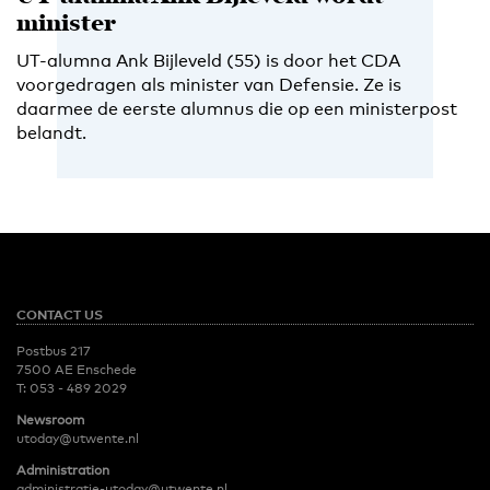
minister
UT-alumna Ank Bijleveld (55) is door het CDA
voorgedragen als minister van Defensie. Ze is
daarmee de eerste alumnus die op een ministerpost
belandt.
CONTACT US
Postbus 217
7500 AE Enschede
T:
053 - 489 2029
Newsroom
utoday@utwente.nl
Administration
administratie-utoday@utwente.nl