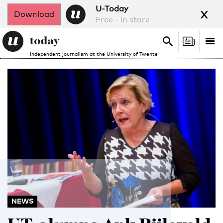
x
U-Today
Download
Free - in store
Search
Tog
Search
Independent journalism at the University of Twente
nav
NEWS