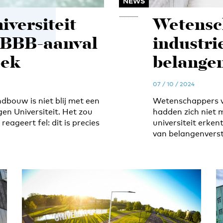
NEWS
versiteit
Wetensc
p BBB-aanval
industrie
oek
belangen
07 / 10 / 2024
bouw is niet blij met een
Wetenschappers v
n Universiteit. Het zou
hadden zich niet 
reageert fel: dit is precies
universiteit erken
van belangenverst