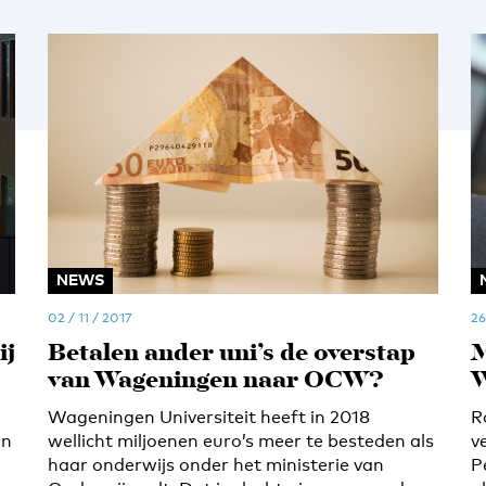
NEWS
02 / 11 / 2017
26
ij
Betalen ander uni’s de overstap
M
van Wageningen naar OCW?
W
Wageningen Universiteit heeft in 2018
R
an
wellicht miljoenen euro’s meer te besteden als
v
haar onderwijs onder het ministerie van
P