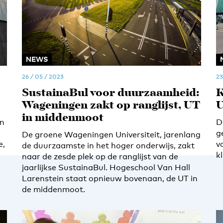
NEWS
26 / 05 / 2023
23
SustainaBul voor duurzaamheid:
K
Wageningen zakt op ranglijst, UT
U
in middenmoot
en
D
g
De groene Wageningen Universiteit, jarenlang
e,
v
de duurzaamste in het hoger onderwijs, zakt
k
naar de zesde plek op de ranglijst van de
jaarlijkse SustainaBul. Hogeschool Van Hall
Larenstein staat opnieuw bovenaan, de UT in
de middenmoot.