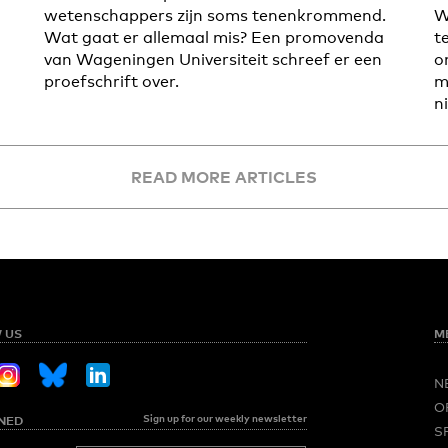
wetenschappers zijn soms tenenkrommend.
W
Wat gaat er allemaal mis? Een promovenda
t
van Wageningen Universiteit schreef er een
o
proefschrift over.
m
n
READ MORE ARTICLES
 US
M
N
O
Sign up for our weekly newsletter
NED
S