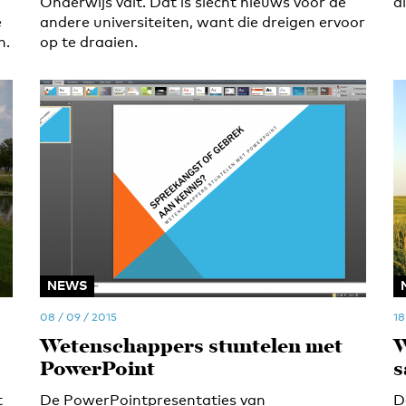
Onderwijs valt. Dat is slecht nieuws voor de
a
e
andere universiteiten, want die dreigen ervoor
n.
op te draaien.
NEWS
08 / 09 / 2015
18
Wetenschappers stuntelen met
W
PowerPoint
s
t
De PowerPointpresentaties van
D