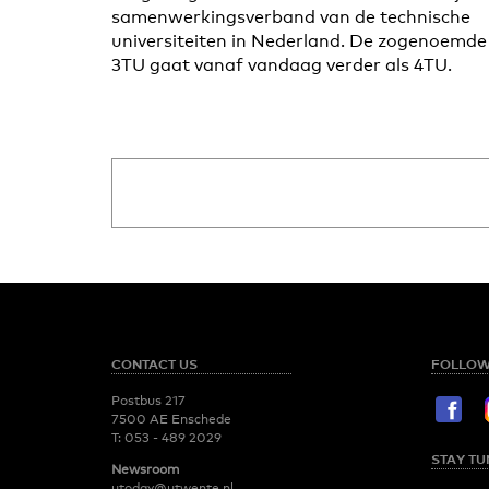
samenwerkingsverband van de technische
universiteiten in Nederland. De zogenoemde
3TU gaat vanaf vandaag verder als 4TU.
CONTACT US
FOLLOW
Postbus 217
7500 AE Enschede
T:
053 - 489 2029
STAY TU
Newsroom
utoday@utwente.nl