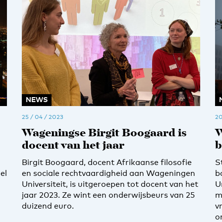
NEWS
25 / 04 / 2023
20
Wageningse Birgit Boogaard is
W
docent van het jaar
b
Birgit Boogaard, docent Afrikaanse filosofie
S
el
en sociale rechtvaardigheid aan Wageningen
b
Universiteit, is uitgeroepen tot docent van het
U
jaar 2023. Ze wint een onderwijsbeurs van 25
m
duizend euro.
v
o