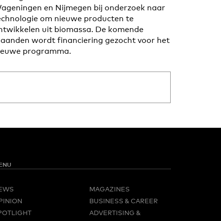
ageningen en Nijmegen bij onderzoek naar
echnologie om nieuwe producten te
ntwikkelen uit biomassa. De komende
aanden wordt financiering gezocht voor het
ieuwe programma.
ENU
EWS
MAGAZINES
PINION
BUSINESS & CAREER
POTLIGHT
ADVERTISING &