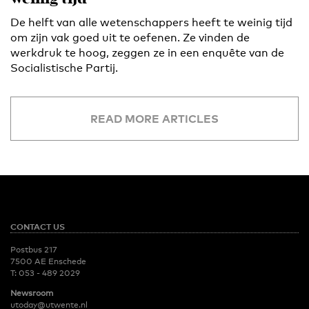
De helft van alle wetenschappers heeft te weinig tijd
om zijn vak goed uit te oefenen. Ze vinden de
werkdruk te hoog, zeggen ze in een enquête van de
Socialistische Partij.
READ MORE ARTICLES
CONTACT US
Postbus 217
7500 AE Enschede
T:
053 - 489 2029
Newsroom
utoday@utwente.nl