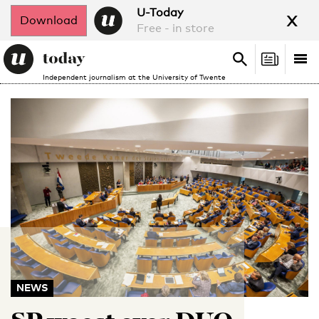
x
U-Today
Download
Free - in store
Search
Tog
Search
Independent journalism at the University of Twente
nav
NEWS