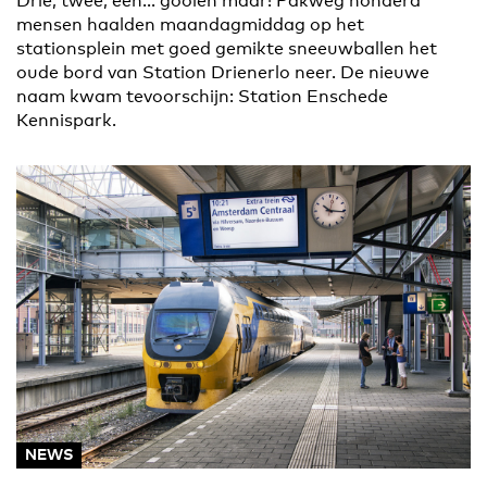
Drie, twee, één… gooien maar! Pakweg honderd
mensen haalden maandagmiddag op het
stationsplein met goed gemikte sneeuwballen het
oude bord van Station Drienerlo neer. De nieuwe
naam kwam tevoorschijn: Station Enschede
Kennispark.
NEWS