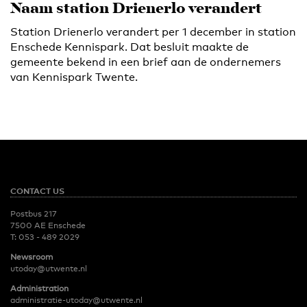
Naam station Drienerlo verandert
Station Drienerlo verandert per 1 december in station
Enschede Kennispark. Dat besluit maakte de
gemeente bekend in een brief aan de ondernemers
van Kennispark Twente.
CONTACT US
Postbus 217
7500 AE Enschede
T:
053 - 489 2029
Newsroom
utoday@utwente.nl
Administration
administratie-utoday@utwente.nl