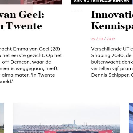
VAN BUITEN NAAR BINNEN
an Geel:
Innovat
in Twente
Kennisp
29 / 10 / 2019
racht Emma van Geel (28)
Verschillende UT’
 het eerste gezicht. Op het
Shaping 2030, de 
n-off Demcon, waar de
buitenwacht denkt
meer is weggegaan, heeft
vertellen vijf pro
r alma mater. ‘In Twente
Dennis Schipper,
oeld.’