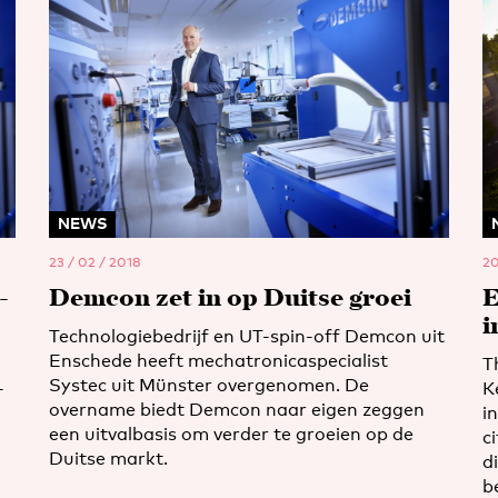
NEWS
23 / 02 / 2018
20
-
Demcon zet in op Duitse groei
E
i
Technologiebedrijf en UT-spin-off Demcon uit
Enschede heeft mechatronicaspecialist
T
Systec uit Münster overgenomen. De
-
K
overname biedt Demcon naar eigen zeggen
i
een uitvalbasis om verder te groeien op de
c
Duitse markt.
d
b