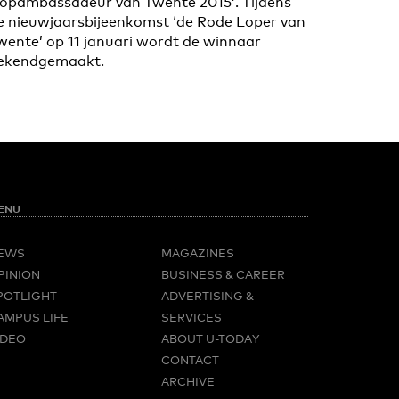
Topambassadeur van Twente 2015’. Tijdens
e nieuwjaarsbijeenkomst ‘de Rode Loper van
wente’ op 11 januari wordt de winnaar
ekendgemaakt.
ENU
EWS
MAGAZINES
PINION
BUSINESS & CAREER
POTLIGHT
ADVERTISING &
AMPUS LIFE
SERVICES
IDEO
ABOUT U-TODAY
CONTACT
ARCHIVE