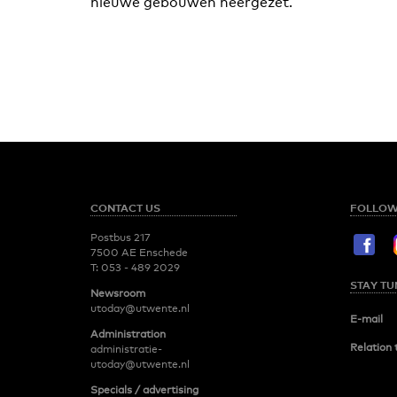
nieuwe gebouwen neergezet.
CONTACT US
FOLLOW
Postbus 217
7500 AE Enschede
T:
053 - 489 2029
STAY TU
Newsroom
utoday@utwente.nl
E-mail
Administration
Relation 
administratie-
utoday@utwente.nl
Specials / advertising