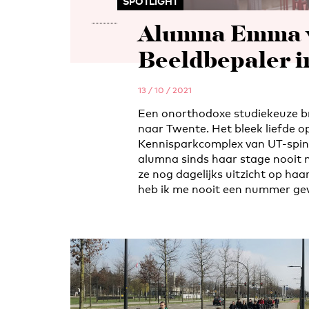
SPOTLIGHT
Alumna Emma v
Beeldbepaler 
13 / 10 / 2021
Een onorthodoxe studiekeuze b
naar Twente. Het bleek liefde op
Kennisparkcomplex van UT-spi
alumna sinds haar stage nooit 
ze nog dagelijks uitzicht op haa
heb ik me nooit een nummer gev