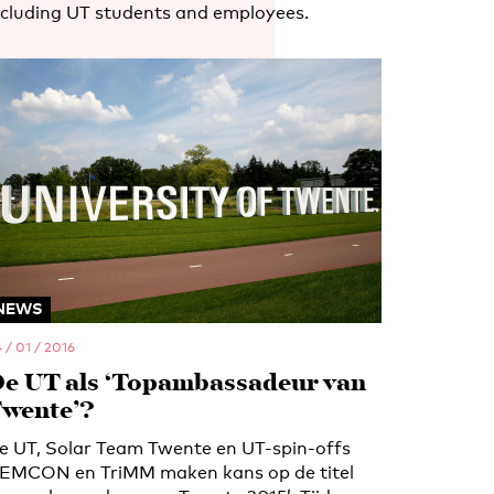
ncluding UT students and employees.
NEWS
 / 01 / 2016
e UT als ‘Topambassadeur van
wente’?
e UT, Solar Team Twente en UT-spin-offs
EMCON en TriMM maken kans op de titel