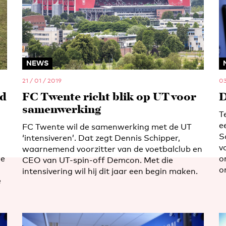
NEWS
21 / 01 / 2019
03
nd
FC Twente richt blik op UT voor
D
samenwerking
T
e
FC Twente wil de samenwerking met de UT
S
‘intensiveren’. Dat zegt Dennis Schipper,
v
waarnemend voorzitter van de voetbalclub en
de
o
CEO van UT-spin-off Demcon. Met die
o
intensivering wil hij dit jaar een begin maken.
e