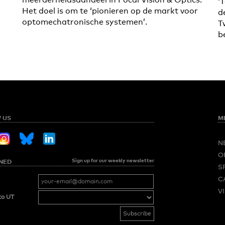
‘
Het doel is om te ‘pionieren op de markt voor
d
optomechatronische systemen’.
T
b
 US
M
N
O
Sign up for our weekly newsletter
NED
S
C
V
to UT