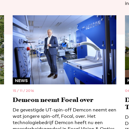
i
NEWS
15 / 11 / 2016
04
Demcon neemt Focal over
D
T
De gevestigde UT-spin-off Demcon neemt een
wat jongere spin-off, Focal, over. Het
D
technologiebedrijf Demcon heeft nu een
D
meerderheidsaandeel in Focal Vision & Optics.