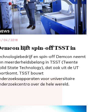
NEWS
 / 04 / 2018
emcon lijft spin-off TSST in
echnologiebedrijf en spin-off Demcon neemt
en meerderheidsbelang in TSST (Twente
olid State Technology), dat ook uit de UT
oortkomt. TSST bouwt
nderzoeksapparaten voor universitaire
nderzoekcentra over de hele wereld.