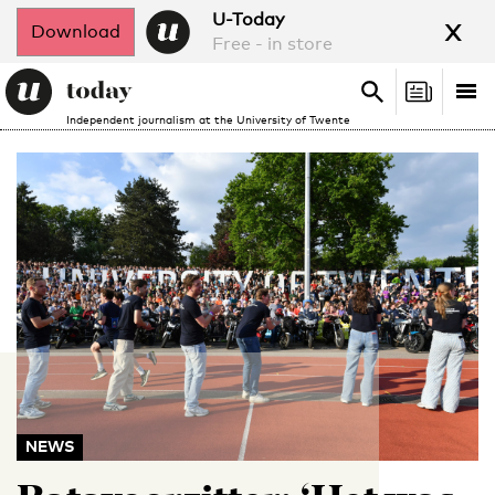
x
U-Today
Download
Free - in store
Search
Tog
Search
Independent journalism at the University of Twente
nav
NEWS