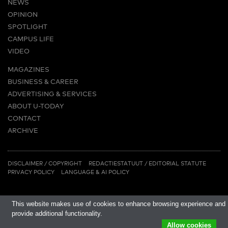
NEWS
OPINION
SPOTLIGHT
CAMPUS LIFE
VIDEO
MAGAZINES
BUSINESS & CAREER
ADVERTISING & SERVICES
ABOUT U-TODAY
CONTACT
ARCHIVE
MORE
(PDF)
(PDF)
LINKS
DISCLAIMER / COPYRIGHT
REDACTIESTATUUT
/
EDITORIAL STATUTE
PRIVACY POLICY
LANGUAGE & AI POLICY
This website makes use of cookies to enhance browsing experience and
provide additional functionality.
Allow cookies