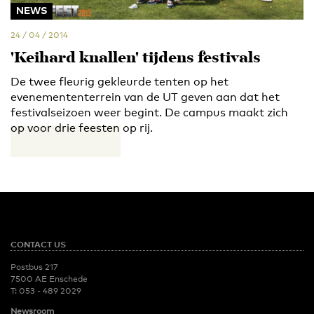
NEWS
24 / 04 / 2014
'Keihard knallen' tijdens festivals
De twee fleurig gekleurde tenten op het
evenemententerrein van de UT geven aan dat het
festivalseizoen weer begint. De campus maakt zich
op voor drie feesten op rij.
CONTACT US
Postbus 217
7500 AE Enschede
T:
053 - 489 2029
Newsroom