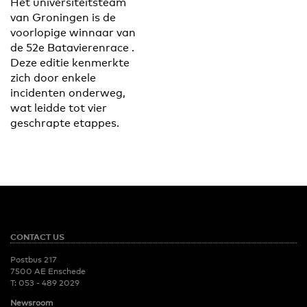
Het universiteitsteam
van Groningen is de
voorlopige winnaar van
de 52e Batavierenrace .
Deze editie kenmerkte
zich door enkele
incidenten onderweg,
wat leidde tot vier
geschrapte etappes.
CONTACT US
Postbus 217
7500 AE Enschede
T:
053 - 489 2029
Newsroom