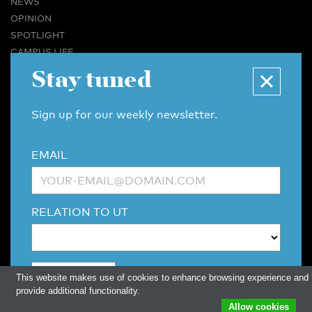
NEWS
OPINION
SPOTLIGHT
CAMPUS LIFE
Stay tuned
VIDEO
MAGAZINES
BUSINESS & CAREER
Sign up for our weekly newsletter.
ADVERTISING & SERVICES
ABOUT U-TODAY
EMAIL
CONTACT
ARCHIVE
MORE
RELATION TO UT
(PDF)
(PDF)
LINKS
DISCLAIMER / COPYRIGHT
REDACTIESTATUUT
/
EDITORIAL STATUTE
PRIVACY POLICY
LANGUAGE & AI POLICY
This website makes use of cookies to enhance browsing experience and
provide additional functionality.
Allow cookies