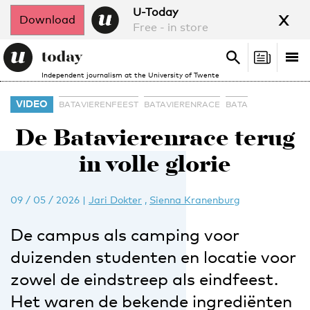
x
U-Today
Download
Free - in store
Search
Tog
Search
Independent journalism at the University of Twente
nav
VIDEO
BATAVIERENFEEST
BATAVIERENRACE
BATA
De Batavierenrace terug
in volle glorie
09 / 05 / 2026
|
Jari Dokter
,
Sienna Kranenburg
De campus als camping voor
duizenden studenten en locatie voor
zowel de eindstreep als eindfeest.
Het waren de bekende ingrediënten